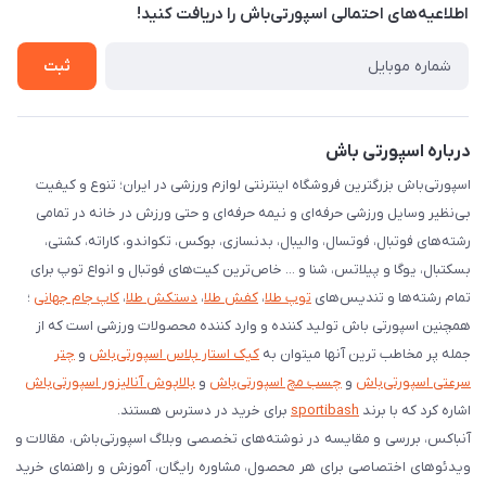
طلاعیه‌های احتمالی اسپورتی‌باش را دریافت کنید!
یست کد رهگیری پستی
رایط بازگردانی کالا
ثبت
رخواست مرجوعی کالا
انلود اپلیکیشن اندروید
رباره اسپورتی باش
سپورتی‌باش بزرگترین فروشگاه اینترنتی لوازم ورزشی در ایران؛ تنوع و کیفیت
ی‌نظیر وسایل ورزشی حرفه‌ای و نیمه حرفه‌ای و حتی ورزش در خانه در تمامی
شته‌های فوتبال، فوتسال، والیبال، بدنسازی، بوکس، تکواندو، کاراته، کشتی،
سکتبال، یوگا و پیلاتس، شنا و ... خاص‌ترین کیت‌های فوتبال و انواع توپ برای
مام رشته‌ها و تندیس‌های
توپ طلا
،
کفش طلا
،
دستکش طلا
،
کاپ جام جهانی
؛
مچنین اسپورتی باش تولید کننده و وارد کننده محصولات ورزشی است که از
مله پر مخاطب ترین آنها میتوان به
کیک استار پلاس اسپورتی‌باش
و
چتر
رعتی اسپورتی‌باش
و
چسب مچ اسپورتی‌باش
و
بالاپوش آنالیزور اسپورتی‌باش
شاره کرد که با برند
sportibash
برای خرید در دسترس هستند.
نباکس، بررسی‌ و مقایسه در نوشته‌های تخصصی وبلاگ اسپورتی‌باش، مقالات و
یدئوهای اختصاصی برای هر محصول، مشاوره رایگان، آموزش و راهنمای خرید