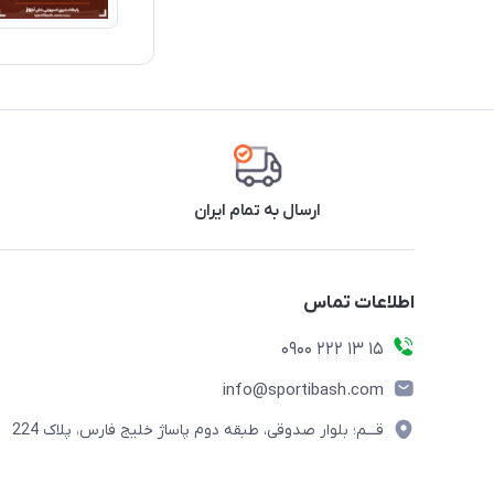
ارسال به تمام ایران
اطلاعات تماس
15 13 222 0900
info@sportibash.com
قـــم؛ بلوار صدوقی، طبقه دوم پاساژ خلیج فارس، پلاک 224