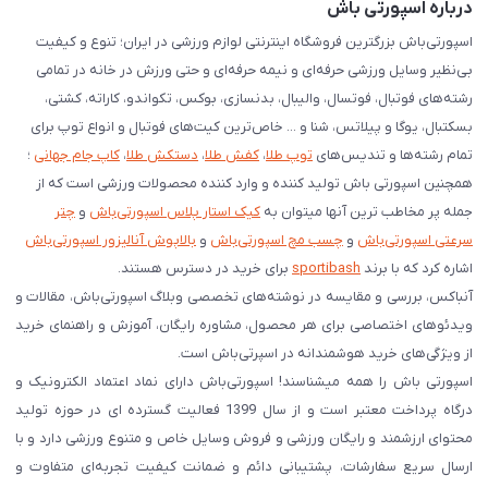
درباره اسپورتی باش
اسپورتی‌باش بزرگترین فروشگاه اینترنتی لوازم ورزشی در ایران؛ تنوع و کیفیت
بی‌نظیر وسایل ورزشی حرفه‌ای و نیمه حرفه‌ای و حتی ورزش در خانه در تمامی
رشته‌های فوتبال، فوتسال، والیبال، بدنسازی، بوکس، تکواندو، کاراته، کشتی،
بسکتبال، یوگا و پیلاتس، شنا و ... خاص‌ترین کیت‌های فوتبال و انواع توپ برای
تمام رشته‌ها و تندیس‌های
توپ طلا
،
کفش طلا
،
دستکش طلا
،
کاپ جام جهانی
؛
همچنین اسپورتی باش تولید کننده و وارد کننده محصولات ورزشی است که از
جمله پر مخاطب ترین آنها میتوان به
کیک استار پلاس اسپورتی‌باش
و
چتر
سرعتی اسپورتی‌باش
و
چسب مچ اسپورتی‌باش
و
بالاپوش آنالیزور اسپورتی‌باش
اشاره کرد که با برند
sportibash
برای خرید در دسترس هستند.
آنباکس، بررسی‌ و مقایسه در نوشته‌های تخصصی وبلاگ اسپورتی‌باش، مقالات و
ویدئوهای اختصاصی برای هر محصول، مشاوره رایگان، آموزش و راهنمای خرید
از ویژگی‌های خرید هوشمندانه در اسپرتی‌باش است.
اسپورتی‌ باش را همه میشناسند! اسپورتی‌باش دارای نماد اعتماد الکترونیک و
درگاه پرداخت معتبر است و از سال 1399 فعالیت گسترده ای در حوزه تولید
محتوای ارزشمند و رایگان ورزشی و فروش وسایل خاص و متنوع ورزشی دارد و با
ارسال سریع سفارشات، پشتیبانی دائم و ضمانت کیفیت تجربه‌ای متفاوت و