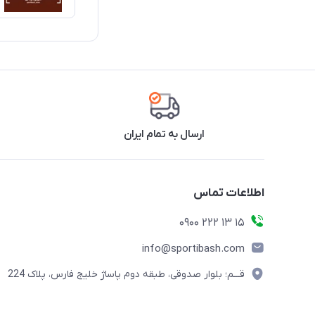
ارسال به تمام ایران
اطلاعات تماس
15 13 222 0900
info@sportibash.com
قـــم؛ بلوار صدوقی، طبقه دوم پاساژ خلیج فارس، پلاک 224