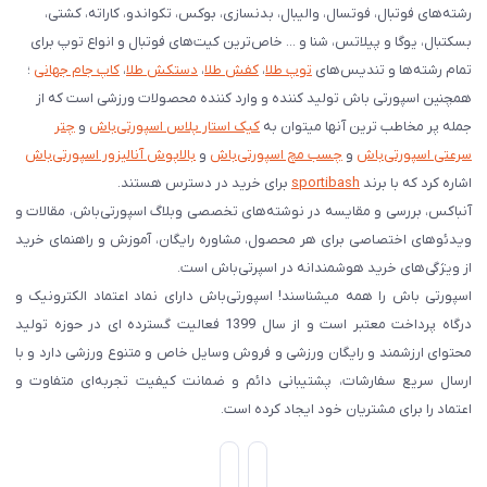
رشته‌های فوتبال، فوتسال، والیبال، بدنسازی، بوکس، تکواندو، کاراته، کشتی،
بسکتبال، یوگا و پیلاتس، شنا و ... خاص‌ترین کیت‌های فوتبال و انواع توپ برای
تمام رشته‌ها و تندیس‌های
توپ طلا
،
کفش طلا
،
دستکش طلا
،
کاپ جام جهانی
؛
همچنین اسپورتی باش تولید کننده و وارد کننده محصولات ورزشی است که از
جمله پر مخاطب ترین آنها میتوان به
کیک استار پلاس اسپورتی‌باش
و
چتر
سرعتی اسپورتی‌باش
و
چسب مچ اسپورتی‌باش
و
بالاپوش آنالیزور اسپورتی‌باش
اشاره کرد که با برند
sportibash
برای خرید در دسترس هستند.
آنباکس، بررسی‌ و مقایسه در نوشته‌های تخصصی وبلاگ اسپورتی‌باش، مقالات و
ویدئوهای اختصاصی برای هر محصول، مشاوره رایگان، آموزش و راهنمای خرید
از ویژگی‌های خرید هوشمندانه در اسپرتی‌باش است.
اسپورتی‌ باش را همه میشناسند! اسپورتی‌باش دارای نماد اعتماد الکترونیک و
درگاه پرداخت معتبر است و از سال 1399 فعالیت گسترده ای در حوزه تولید
محتوای ارزشمند و رایگان ورزشی و فروش وسایل خاص و متنوع ورزشی دارد و با
ارسال سریع سفارشات، پشتیبانی دائم و ضمانت کیفیت تجربه‌ای متفاوت و
اعتماد را برای مشتریان خود ایجاد کرده است.