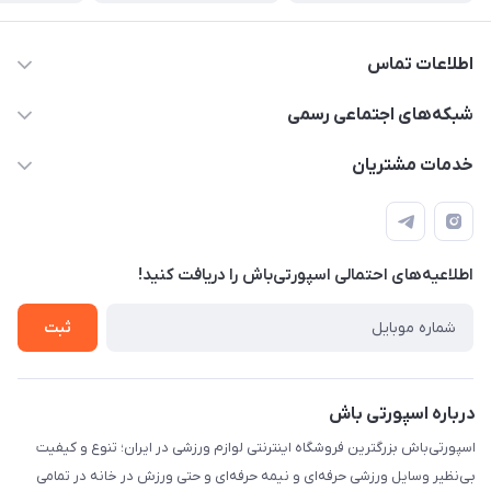
اطلاعات تماس
15 13 222 0900
شبکه‌های اجتماعی رسمی
info@sportibash.com
کانال آپارات
خدمات مشتریان
قـــم؛ بلوار صدوقی، طبقه دوم پاساژ خلیج فارس، پلاک 224
کانال سروش
درخواست پشتیبانی جدید
مشاهده لیست تیکت‌ها
اطلاعیه‌های احتمالی اسپورتی‌باش را دریافت کنید!
لیست کد رهگیری پستی
شرایط بازگردانی کالا
ثبت
درخواست مرجوعی کالا
دانلود اپلیکیشن اندروید
درباره اسپورتی باش
اسپورتی‌باش بزرگترین فروشگاه اینترنتی لوازم ورزشی در ایران؛ تنوع و کیفیت
بی‌نظیر وسایل ورزشی حرفه‌ای و نیمه حرفه‌ای و حتی ورزش در خانه در تمامی