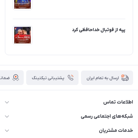
پپه از فوتبال خداحافظی کرد
پشتیبانی تیکتینگ
ضمانت
ارسال به تمام ایران
اطلاعات تماس
15 13 222 0900
شبکه‌های اجتماعی رسمی
info@sportibash.com
کانال آپارات
خدمات مشتریان
قـــم؛ بلوار صدوقی، طبقه دوم پاساژ خلیج فارس، پلاک 224