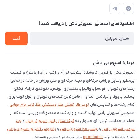
کانال سروش
درخواست پشتیبانی جدید
مشاهده لیست تیکت‌ها
اطلاعیه‌های احتمالی اسپورتی‌باش را دریافت کنید!
لیست کد رهگیری پستی
شرایط بازگردانی کالا
ثبت
درخواست مرجوعی کالا
دانلود اپلیکیشن اندروید
درباره اسپورتی باش
اسپورتی‌باش بزرگترین فروشگاه اینترنتی لوازم ورزشی در ایران؛ تنوع و کیفیت
بی‌نظیر وسایل ورزشی حرفه‌ای و نیمه حرفه‌ای و حتی ورزش در خانه در تمامی
رشته‌های فوتبال، فوتسال، والیبال، بدنسازی، بوکس، تکواندو، کاراته، کشتی،
بسکتبال، یوگا و پیلاتس، شنا و ... خاص‌ترین کیت‌های فوتبال و انواع توپ برای
تمام رشته‌ها و تندیس‌های
توپ طلا
،
کفش طلا
،
دستکش طلا
،
کاپ جام جهانی
؛
همچنین اسپورتی باش تولید کننده و وارد کننده محصولات ورزشی است که از
جمله پر مخاطب ترین آنها میتوان به
کیک استار پلاس اسپورتی‌باش
و
چتر
سرعتی اسپورتی‌باش
و
چسب مچ اسپورتی‌باش
و
بالاپوش آنالیزور اسپورتی‌باش
اشاره کرد که با برند
sportibash
برای خرید در دسترس هستند.