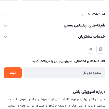
اطلاعات تماس
15 13 222 0900
شبکه‌های اجتماعی رسمی
info@sportibash.com
کانال آپارات
خدمات مشتریان
قـــم؛ بلوار صدوقی، طبقه دوم پاساژ خلیج فارس، پلاک 224
کانال سروش
درخواست پشتیبانی جدید
مشاهده لیست تیکت‌ها
اطلاعیه‌های احتمالی اسپورتی‌باش را دریافت کنید!
لیست کد رهگیری پستی
شرایط بازگردانی کالا
ثبت
درخواست مرجوعی کالا
دانلود اپلیکیشن اندروید
درباره اسپورتی باش
اسپورتی‌باش بزرگترین فروشگاه اینترنتی لوازم ورزشی در ایران؛ تنوع و کیفیت
بی‌نظیر وسایل ورزشی حرفه‌ای و نیمه حرفه‌ای و حتی ورزش در خانه در تمامی