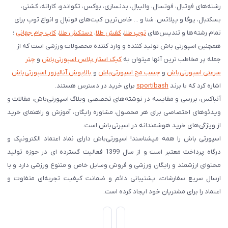
رشته‌های فوتبال، فوتسال، والیبال، بدنسازی، بوکس، تکواندو، کاراته، کشتی،
بسکتبال، یوگا و پیلاتس، شنا و ... خاص‌ترین کیت‌های فوتبال و انواع توپ برای
تمام رشته‌ها و تندیس‌های
توپ طلا
،
کفش طلا
،
دستکش طلا
،
کاپ جام جهانی
؛
همچنین اسپورتی باش تولید کننده و وارد کننده محصولات ورزشی است که از
جمله پر مخاطب ترین آنها میتوان به
کیک استار پلاس اسپورتی‌باش
و
چتر
سرعتی اسپورتی‌باش
و
چسب مچ اسپورتی‌باش
و
بالاپوش آنالیزور اسپورتی‌باش
اشاره کرد که با برند
sportibash
برای خرید در دسترس هستند.
آنباکس، بررسی‌ و مقایسه در نوشته‌های تخصصی وبلاگ اسپورتی‌باش، مقالات و
ویدئوهای اختصاصی برای هر محصول، مشاوره رایگان، آموزش و راهنمای خرید
از ویژگی‌های خرید هوشمندانه در اسپرتی‌باش است.
اسپورتی‌ باش را همه میشناسند! اسپورتی‌باش دارای نماد اعتماد الکترونیک و
درگاه پرداخت معتبر است و از سال 1399 فعالیت گسترده ای در حوزه تولید
محتوای ارزشمند و رایگان ورزشی و فروش وسایل خاص و متنوع ورزشی دارد و با
ارسال سریع سفارشات، پشتیبانی دائم و ضمانت کیفیت تجربه‌ای متفاوت و
اعتماد را برای مشتریان خود ایجاد کرده است.