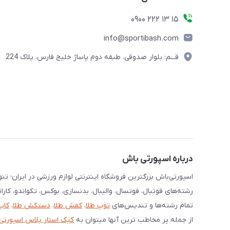
15 13 222 0900
info@sportibash.com
قـــم؛ بلوار صدوقی، طبقه دوم پاساژ خلیج فارس، پلاک 224
درباره اسپورتی باش
اسپورتی‌باش بزرگترین فروشگاه اینترنتی لوازم ورزشی در ایران؛ ت
رشته‌های فوتبال، فوتسال، والیبال، بدنسازی، بوکس، تکواندو، کارا
تمام رشته‌ها و تندیس‌های
توپ طلا
،
کفش طلا
،
دستکش طلا
،
کاپ
از جمله پر مخاطب ترین آنها میتوان به
کیک استار پلاس اسپورتی