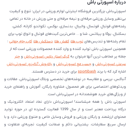
درباره اسپورتی باش
اسپورتی‌باش بزرگترین فروشگاه اینترنتی لوازم ورزشی در ایران؛ تنوع و کیفیت
بی‌نظیر وسایل ورزشی حرفه‌ای و نیمه حرفه‌ای و حتی ورزش در خانه در تمامی
رشته‌های فوتبال، فوتسال، والیبال، بدنسازی، بوکس، تکواندو، کاراته، کشتی،
بسکتبال، یوگا و پیلاتس، شنا و ... خاص‌ترین کیت‌های فوتبال و انواع توپ برای
تمام رشته‌ها و تندیس‌های
توپ طلا
،
کفش طلا
،
دستکش طلا
،
کاپ جام جهانی
؛
همچنین اسپورتی باش تولید کننده و وارد کننده محصولات ورزشی است که از
جمله پر مخاطب ترین آنها میتوان به
کیک استار پلاس اسپورتی‌باش
و
چتر
سرعتی اسپورتی‌باش
و
چسب مچ اسپورتی‌باش
و
بالاپوش آنالیزور اسپورتی‌باش
اشاره کرد که با برند
sportibash
برای خرید در دسترس هستند.
آنباکس، بررسی‌ و مقایسه در نوشته‌های تخصصی وبلاگ اسپورتی‌باش، مقالات و
ویدئوهای اختصاصی برای هر محصول، مشاوره رایگان، آموزش و راهنمای خرید
از ویژگی‌های خرید هوشمندانه در اسپرتی‌باش است.
اسپورتی‌ باش را همه میشناسند! اسپورتی‌باش دارای نماد اعتماد الکترونیک و
درگاه پرداخت معتبر است و از سال 1399 فعالیت گسترده ای در حوزه تولید
محتوای ارزشمند و رایگان ورزشی و فروش وسایل خاص و متنوع ورزشی دارد و با
ارسال سریع سفارشات، پشتیبانی دائم و ضمانت کیفیت تجربه‌ای متفاوت و