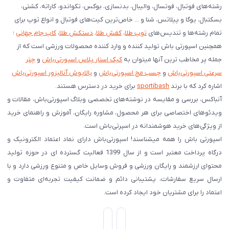
رشته‌های فوتبال، فوتسال، والیبال، بدنسازی، بوکس، تکواندو، کاراته، کشتی،
بسکتبال، یوگا و پیلاتس، شنا و ... خاص‌ترین کیت‌های فوتبال و انواع توپ برای
تمام رشته‌ها و تندیس‌های
توپ طلا
،
کفش طلا
،
دستکش طلا
،
کاپ جام جهانی
؛
همچنین اسپورتی باش تولید کننده و وارد کننده محصولات ورزشی است که از
جمله پر مخاطب ترین آنها میتوان به
کیک استار پلاس اسپورتی‌باش
و
چتر
سرعتی اسپورتی‌باش
و
چسب مچ اسپورتی‌باش
و
بالاپوش آنالیزور اسپورتی‌باش
اشاره کرد که با برند
sportibash
برای خرید در دسترس هستند.
آنباکس، بررسی‌ و مقایسه در نوشته‌های تخصصی وبلاگ اسپورتی‌باش، مقالات و
ویدئوهای اختصاصی برای هر محصول، مشاوره رایگان، آموزش و راهنمای خرید
از ویژگی‌های خرید هوشمندانه در اسپرتی‌باش است.
اسپورتی‌ باش را همه میشناسند! اسپورتی‌باش دارای نماد اعتماد الکترونیک و
درگاه پرداخت معتبر است و از سال 1399 فعالیت گسترده ای در حوزه تولید
محتوای ارزشمند و رایگان ورزشی و فروش وسایل خاص و متنوع ورزشی دارد و با
ارسال سریع سفارشات، پشتیبانی دائم و ضمانت کیفیت تجربه‌ای متفاوت و
اعتماد را برای مشتریان خود ایجاد کرده است.