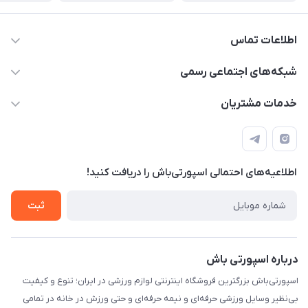
اطلاعات تماس
15 13 222 0900
شبکه‌های اجتماعی رسمی
info@sportibash.com
کانال آپارات
خدمات مشتریان
قـــم؛ بلوار صدوقی، طبقه دوم پاساژ خلیج فارس، پلاک 224
کانال سروش
درخواست پشتیبانی جدید
مشاهده لیست تیکت‌ها
اطلاعیه‌های احتمالی اسپورتی‌باش را دریافت کنید!
لیست کد رهگیری پستی
شرایط بازگردانی کالا
ثبت
درخواست مرجوعی کالا
دانلود اپلیکیشن اندروید
درباره اسپورتی باش
اسپورتی‌باش بزرگترین فروشگاه اینترنتی لوازم ورزشی در ایران؛ تنوع و کیفیت
بی‌نظیر وسایل ورزشی حرفه‌ای و نیمه حرفه‌ای و حتی ورزش در خانه در تمامی