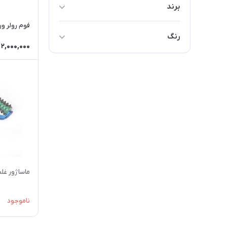
برند
تن زیپ
فوم رولر ورزشی مد
رنگ
کراسفیت
2,000,000
مشکی
مـتـفـرقـه
آبی
سبز
نارنجی
بنفش
صورتی
ماساژور غل
ناموجود