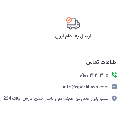
ارسال به تمام ایران
اطلاعات تماس
15 13 222 0900
info@sportibash.com
قـــم؛ بلوار صدوقی، طبقه دوم پاساژ خلیج فارس، پلاک 224