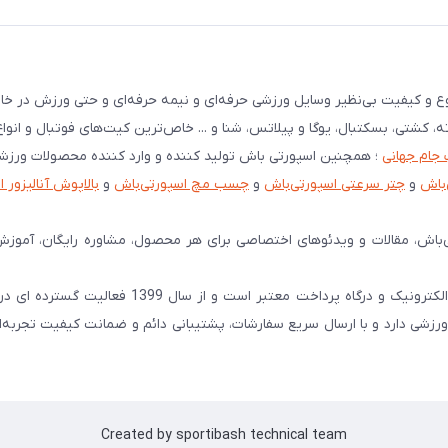
نوع و کیفیت بی‌نظیر وسایل ورزشی حرفه‌ای و نیمه حرفه‌ای و حتی ورزش در خان
ته، کشتی، بسکتبال، یوگا و پیلاتس، شنا و ... خاص‌ترین کیت‌های فوتبال و انوا
 جام جهانی
؛ همچنین اسپورتی باش تولید کننده و وارد کننده محصولات ورز
‌باش
و
چتر سرعتی اسپورتی‌باش
و
چسب مچ اسپورتی‌باش
و
بالاپوش آنالیزور 
‌باش، مقالات و ویدئوهای اختصاصی برای هر محصول، مشاوره رایگان، آموزش
اسپورتی‌ باش را همه میشناسند! اسپورتی‌باش دارای نماد اعتماد الکترونیک و درگاه پرداخت معتبر 
شی دارد و با ارسال سریع سفارشات، پشتیبانی دائم و ضمانت کیفیت تجربه‌ا
Created by sportibash technical team