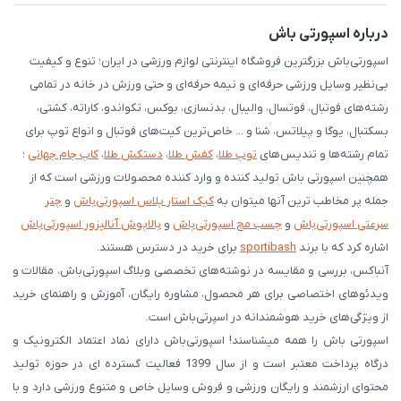
دانلود اپلیکیشن اندروید
درباره اسپورتی باش
اسپورتی‌باش بزرگترین فروشگاه اینترنتی لوازم ورزشی در ایران؛ تنوع و کیفیت
بی‌نظیر وسایل ورزشی حرفه‌ای و نیمه حرفه‌ای و حتی ورزش در خانه در تمامی
رشته‌های فوتبال، فوتسال، والیبال، بدنسازی، بوکس، تکواندو، کاراته، کشتی،
بسکتبال، یوگا و پیلاتس، شنا و ... خاص‌ترین کیت‌های فوتبال و انواع توپ برای
تمام رشته‌ها و تندیس‌های
توپ طلا
،
کفش طلا
،
دستکش طلا
،
کاپ جام جهانی
؛
همچنین اسپورتی باش تولید کننده و وارد کننده محصولات ورزشی است که از
جمله پر مخاطب ترین آنها میتوان به
کیک استار پلاس اسپورتی‌باش
و
چتر
سرعتی اسپورتی‌باش
و
چسب مچ اسپورتی‌باش
و
بالاپوش آنالیزور اسپورتی‌باش
اشاره کرد که با برند
sportibash
برای خرید در دسترس هستند.
آنباکس، بررسی‌ و مقایسه در نوشته‌های تخصصی وبلاگ اسپورتی‌باش، مقالات و
ویدئوهای اختصاصی برای هر محصول، مشاوره رایگان، آموزش و راهنمای خرید
از ویژگی‌های خرید هوشمندانه در اسپرتی‌باش است.
اسپورتی‌ باش را همه میشناسند! اسپورتی‌باش دارای نماد اعتماد الکترونیک و
درگاه پرداخت معتبر است و از سال 1399 فعالیت گسترده ای در حوزه تولید
محتوای ارزشمند و رایگان ورزشی و فروش وسایل خاص و متنوع ورزشی دارد و با