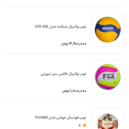
توپ والیبال میکاسا مدل 942-255
4,900,000
تومان
توپ والیبال فاکس سبز صورتی
1,800,000
تومان
توپ فوتسال مولتن مدل FG3400
5