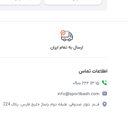
ارسال به تمام ایران
اطلاعات تماس
15 13 222 0900
info@sportibash.com
قـــم؛ بلوار صدوقی، طبقه دوم پاساژ خلیج فارس، پلاک 224