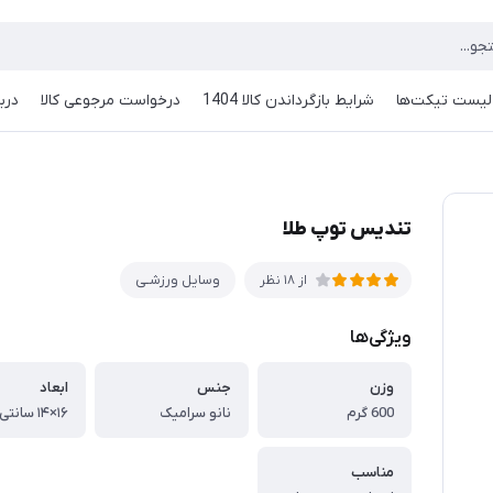
لیست تیکت‌ها
شرایط بازگرداندن کالا 1404
درخواست مرجوعی کالا
دربا
تندیس توپ طلا
وسایل ورزشـی
از 18 نظر
ویژگی‌ها
وزن
جنس
ابعاد
600 گرم
نانو سرامیک
۱۶×۱۴ سانتی متر
مناسب