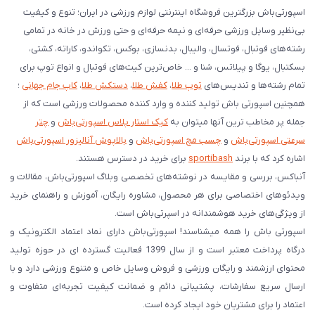
اسپورتی‌باش بزرگترین فروشگاه اینترنتی لوازم ورزشی در ایران؛ تنوع و کیفیت
بی‌نظیر وسایل ورزشی حرفه‌ای و نیمه حرفه‌ای و حتی ورزش در خانه در تمامی
رشته‌های فوتبال، فوتسال، والیبال، بدنسازی، بوکس، تکواندو، کاراته، کشتی،
بسکتبال، یوگا و پیلاتس، شنا و ... خاص‌ترین کیت‌های فوتبال و انواع توپ برای
تمام رشته‌ها و تندیس‌های
توپ طلا
،
کفش طلا
،
دستکش طلا
،
کاپ جام جهانی
؛
همچنین اسپورتی باش تولید کننده و وارد کننده محصولات ورزشی است که از
جمله پر مخاطب ترین آنها میتوان به
کیک استار پلاس اسپورتی‌باش
و
چتر
سرعتی اسپورتی‌باش
و
چسب مچ اسپورتی‌باش
و
بالاپوش آنالیزور اسپورتی‌باش
اشاره کرد که با برند
sportibash
برای خرید در دسترس هستند.
آنباکس، بررسی‌ و مقایسه در نوشته‌های تخصصی وبلاگ اسپورتی‌باش، مقالات و
ویدئوهای اختصاصی برای هر محصول، مشاوره رایگان، آموزش و راهنمای خرید
از ویژگی‌های خرید هوشمندانه در اسپرتی‌باش است.
اسپورتی‌ باش را همه میشناسند! اسپورتی‌باش دارای نماد اعتماد الکترونیک و
درگاه پرداخت معتبر است و از سال 1399 فعالیت گسترده ای در حوزه تولید
محتوای ارزشمند و رایگان ورزشی و فروش وسایل خاص و متنوع ورزشی دارد و با
ارسال سریع سفارشات، پشتیبانی دائم و ضمانت کیفیت تجربه‌ای متفاوت و
اعتماد را برای مشتریان خود ایجاد کرده است.