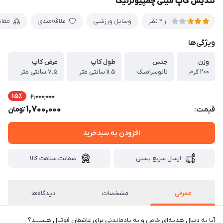
تندیس کاپ مینی چمپیونزلیگ
وسایل ورزشـی
علاقه‌مندی
مقا
از 2 نظر
ویژگی‌ها
وزن
جنس
طول کاپ
عرض کاپ
۲۰۰ گرم
نانوسرامیک
۱۱.۵ سانتی متر
۷.۵ سانتی متر
15٪
2,000,000
1,700,000
قیمت:
تومان
افزودن به سبدخرید
ارسال سریع پستی
ضمانت سلامت کالا
معرفی
مشخصات
دیدگاه‌ها
آیا به دنبال هدیه‌ای خاص و به یادماندنی برای عاشقان فوتبال هستید؟