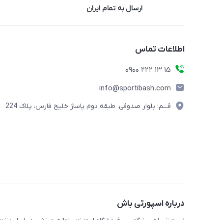
ارسال به تمام ایران
اطلاعات تماس
15 13 222 0900
info@sportibash.com
قـــم؛ بلوار صدوقی، طبقه دوم پاساژ خلیج فارس، پلاک 224
درباره اسپورتی باش