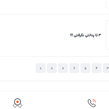
۳ تا پنالتی نگرفتی !!!
8
7
6
5
4
3