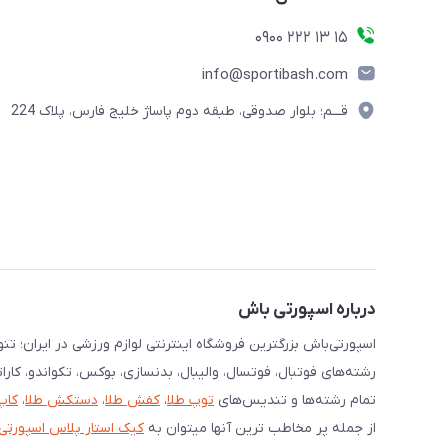
15 13 222 0900
info@sportibash.com
قـــم؛ بلوار صدوقی، طبقه دوم پاساژ خلیج فارس، پلاک 224
درباره اسپورتی باش
اسپورتی‌باش بزرگترین فروشگاه اینترنتی لوازم ورزشی در ایران؛ ت
رشته‌های فوتبال، فوتسال، والیبال، بدنسازی، بوکس، تکواندو، کارا
تمام رشته‌ها و تندیس‌های
توپ طلا
،
کفش طلا
،
دستکش طلا
،
کاپ
از جمله پر مخاطب ترین آنها میتوان به
کیک استار پلاس اسپورتی