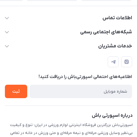
اطلاعات تماس
15 13 222 0900
شبکه‌های اجتماعی رسمی
info@sportibash.com
کانال آپارات
خدمات مشتریان
قـــم؛ بلوار صدوقی، طبقه دوم پاساژ خلیج فارس، پلاک 224
کانال سروش
درخواست پشتیبانی جدید
مشاهده لیست تیکت‌ها
اطلاعیه‌های احتمالی اسپورتی‌باش را دریافت کنید!
لیست کد رهگیری پستی
شرایط بازگردانی کالا
ثبت
درخواست مرجوعی کالا
دانلود اپلیکیشن اندروید
درباره اسپورتی باش
اسپورتی‌باش بزرگترین فروشگاه اینترنتی لوازم ورزشی در ایران؛ تنوع و کیفیت
بی‌نظیر وسایل ورزشی حرفه‌ای و نیمه حرفه‌ای و حتی ورزش در خانه در تمامی