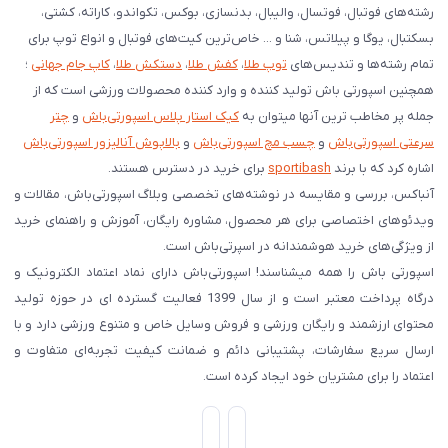
رشته‌های فوتبال، فوتسال، والیبال، بدنسازی، بوکس، تکواندو، کاراته، کشتی،
بسکتبال، یوگا و پیلاتس، شنا و ... خاص‌ترین کیت‌های فوتبال و انواع توپ برای
تمام رشته‌ها و تندیس‌های
توپ طلا
،
کفش طلا
،
دستکش طلا
،
کاپ جام جهانی
؛
همچنین اسپورتی باش تولید کننده و وارد کننده محصولات ورزشی است که از
جمله پر مخاطب ترین آنها میتوان به
کیک استار پلاس اسپورتی‌باش
و
چتر
سرعتی اسپورتی‌باش
و
چسب مچ اسپورتی‌باش
و
بالاپوش آنالیزور اسپورتی‌باش
اشاره کرد که با برند
sportibash
برای خرید در دسترس هستند.
آنباکس، بررسی‌ و مقایسه در نوشته‌های تخصصی وبلاگ اسپورتی‌باش، مقالات و
ویدئوهای اختصاصی برای هر محصول، مشاوره رایگان، آموزش و راهنمای خرید
از ویژگی‌های خرید هوشمندانه در اسپرتی‌باش است.
اسپورتی‌ باش را همه میشناسند! اسپورتی‌باش دارای نماد اعتماد الکترونیک و
درگاه پرداخت معتبر است و از سال 1399 فعالیت گسترده ای در حوزه تولید
محتوای ارزشمند و رایگان ورزشی و فروش وسایل خاص و متنوع ورزشی دارد و با
ارسال سریع سفارشات، پشتیبانی دائم و ضمانت کیفیت تجربه‌ای متفاوت و
اعتماد را برای مشتریان خود ایجاد کرده است.