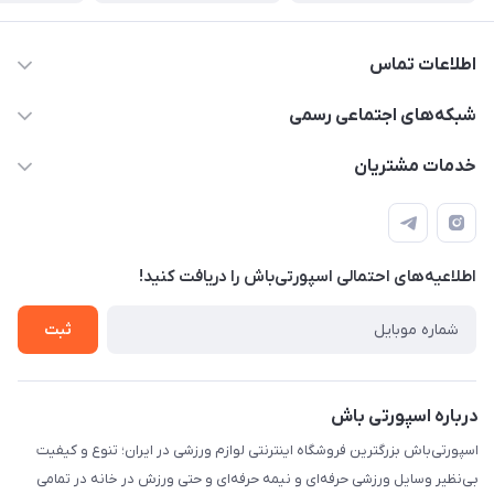
اطلاعات تماس
15 13 222 0900
شبکه‌های اجتماعی رسمی
info@sportibash.com
کانال آپارات
خدمات مشتریان
قـــم؛ بلوار صدوقی، طبقه دوم پاساژ خلیج فارس، پلاک 224
کانال سروش
درخواست پشتیبانی جدید
مشاهده لیست تیکت‌ها
اطلاعیه‌های احتمالی اسپورتی‌باش را دریافت کنید!
لیست کد رهگیری پستی
شرایط بازگردانی کالا
ثبت
درخواست مرجوعی کالا
دانلود اپلیکیشن اندروید
درباره اسپورتی باش
اسپورتی‌باش بزرگترین فروشگاه اینترنتی لوازم ورزشی در ایران؛ تنوع و کیفیت
بی‌نظیر وسایل ورزشی حرفه‌ای و نیمه حرفه‌ای و حتی ورزش در خانه در تمامی