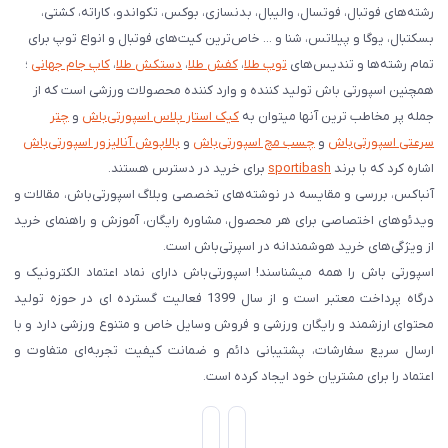
رشته‌های فوتبال، فوتسال، والیبال، بدنسازی، بوکس، تکواندو، کاراته، کشتی،
بسکتبال، یوگا و پیلاتس، شنا و ... خاص‌ترین کیت‌های فوتبال و انواع توپ برای
تمام رشته‌ها و تندیس‌های
توپ طلا
،
کفش طلا
،
دستکش طلا
،
کاپ جام جهانی
؛
همچنین اسپورتی باش تولید کننده و وارد کننده محصولات ورزشی است که از
جمله پر مخاطب ترین آنها میتوان به
کیک استار پلاس اسپورتی‌باش
و
چتر
سرعتی اسپورتی‌باش
و
چسب مچ اسپورتی‌باش
و
بالاپوش آنالیزور اسپورتی‌باش
اشاره کرد که با برند
sportibash
برای خرید در دسترس هستند.
آنباکس، بررسی‌ و مقایسه در نوشته‌های تخصصی وبلاگ اسپورتی‌باش، مقالات و
ویدئوهای اختصاصی برای هر محصول، مشاوره رایگان، آموزش و راهنمای خرید
از ویژگی‌های خرید هوشمندانه در اسپرتی‌باش است.
اسپورتی‌ باش را همه میشناسند! اسپورتی‌باش دارای نماد اعتماد الکترونیک و
درگاه پرداخت معتبر است و از سال 1399 فعالیت گسترده ای در حوزه تولید
محتوای ارزشمند و رایگان ورزشی و فروش وسایل خاص و متنوع ورزشی دارد و با
ارسال سریع سفارشات، پشتیبانی دائم و ضمانت کیفیت تجربه‌ای متفاوت و
اعتماد را برای مشتریان خود ایجاد کرده است.