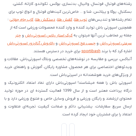
رشته‌های فوتبال، فوتسال، والیبال، بدنسازی، بوکس، تکواندو، کاراته، کشتی،
بسکتبال، یوگا و پیلاتس، شنا و ... خاص‌ترین کیت‌های فوتبال و انواع توپ برای
تمام رشته‌ها و تندیس‌های
توپ طلا
،
کفش طلا
،
دستکش طلا
،
کاپ جام جهانی
؛
همچنین اسپورتی باش تولید کننده و وارد کننده محصولات ورزشی است که از
جمله پر مخاطب ترین آنها میتوان به
کیک استار پلاس اسپورتی‌باش
و
چتر
سرعتی اسپورتی‌باش
و
چسب مچ اسپورتی‌باش
و
بالاپوش آنالیزور اسپورتی‌باش
اشاره کرد که با برند
sportibash
برای خرید در دسترس هستند.
آنباکس، بررسی‌ و مقایسه در نوشته‌های تخصصی وبلاگ اسپورتی‌باش، مقالات و
ویدئوهای اختصاصی برای هر محصول، مشاوره رایگان، آموزش و راهنمای خرید
از ویژگی‌های خرید هوشمندانه در اسپرتی‌باش است.
اسپورتی‌ باش را همه میشناسند! اسپورتی‌باش دارای نماد اعتماد الکترونیک و
درگاه پرداخت معتبر است و از سال 1399 فعالیت گسترده ای در حوزه تولید
محتوای ارزشمند و رایگان ورزشی و فروش وسایل خاص و متنوع ورزشی دارد و با
ارسال سریع سفارشات، پشتیبانی دائم و ضمانت کیفیت تجربه‌ای متفاوت و
اعتماد را برای مشتریان خود ایجاد کرده است.