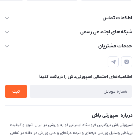
اطلاعات تماس
15 13 222 0900
شبکه‌های اجتماعی رسمی
info@sportibash.com
کانال آپارات
خدمات مشتریان
قـــم؛ بلوار صدوقی، طبقه دوم پاساژ خلیج فارس، پلاک 224
کانال سروش
درخواست پشتیبانی جدید
مشاهده لیست تیکت‌ها
اطلاعیه‌های احتمالی اسپورتی‌باش را دریافت کنید!
لیست کد رهگیری پستی
شرایط بازگردانی کالا
ثبت
درخواست مرجوعی کالا
دانلود اپلیکیشن اندروید
درباره اسپورتی باش
اسپورتی‌باش بزرگترین فروشگاه اینترنتی لوازم ورزشی در ایران؛ تنوع و کیفیت
بی‌نظیر وسایل ورزشی حرفه‌ای و نیمه حرفه‌ای و حتی ورزش در خانه در تمامی