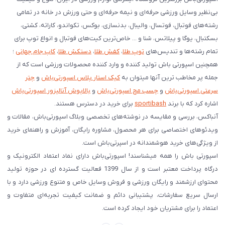
بی‌نظیر وسایل ورزشی حرفه‌ای و نیمه حرفه‌ای و حتی ورزش در خانه در تمامی
رشته‌های فوتبال، فوتسال، والیبال، بدنسازی، بوکس، تکواندو، کاراته، کشتی،
بسکتبال، یوگا و پیلاتس، شنا و ... خاص‌ترین کیت‌های فوتبال و انواع توپ برای
تمام رشته‌ها و تندیس‌های
توپ طلا
،
کفش طلا
،
دستکش طلا
،
کاپ جام جهانی
؛
همچنین اسپورتی باش تولید کننده و وارد کننده محصولات ورزشی است که از
جمله پر مخاطب ترین آنها میتوان به
کیک استار پلاس اسپورتی‌باش
و
چتر
سرعتی اسپورتی‌باش
و
چسب مچ اسپورتی‌باش
و
بالاپوش آنالیزور اسپورتی‌باش
اشاره کرد که با برند
sportibash
برای خرید در دسترس هستند.
آنباکس، بررسی‌ و مقایسه در نوشته‌های تخصصی وبلاگ اسپورتی‌باش، مقالات و
ویدئوهای اختصاصی برای هر محصول، مشاوره رایگان، آموزش و راهنمای خرید
از ویژگی‌های خرید هوشمندانه در اسپرتی‌باش است.
اسپورتی‌ باش را همه میشناسند! اسپورتی‌باش دارای نماد اعتماد الکترونیک و
درگاه پرداخت معتبر است و از سال 1399 فعالیت گسترده ای در حوزه تولید
محتوای ارزشمند و رایگان ورزشی و فروش وسایل خاص و متنوع ورزشی دارد و با
ارسال سریع سفارشات، پشتیبانی دائم و ضمانت کیفیت تجربه‌ای متفاوت و
اعتماد را برای مشتریان خود ایجاد کرده است.