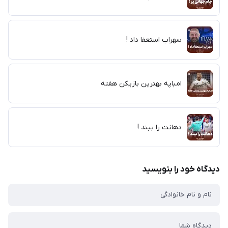
سهراب استعفا داد !
امباپه بهترین بازیکن هفته
دهانت را ببند !
دیدگاه خود را بنویسید