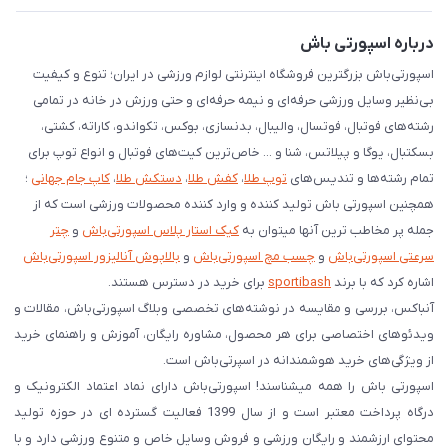
دانلود اپلیکیشن اندروید
درباره اسپورتی باش
اسپورتی‌باش بزرگترین فروشگاه اینترنتی لوازم ورزشی در ایران؛ تنوع و کیفیت
بی‌نظیر وسایل ورزشی حرفه‌ای و نیمه حرفه‌ای و حتی ورزش در خانه در تمامی
رشته‌های فوتبال، فوتسال، والیبال، بدنسازی، بوکس، تکواندو، کاراته، کشتی،
بسکتبال، یوگا و پیلاتس، شنا و ... خاص‌ترین کیت‌های فوتبال و انواع توپ برای
تمام رشته‌ها و تندیس‌های
توپ طلا
،
کفش طلا
،
دستکش طلا
،
کاپ جام جهانی
؛
همچنین اسپورتی باش تولید کننده و وارد کننده محصولات ورزشی است که از
جمله پر مخاطب ترین آنها میتوان به
کیک استار پلاس اسپورتی‌باش
و
چتر
سرعتی اسپورتی‌باش
و
چسب مچ اسپورتی‌باش
و
بالاپوش آنالیزور اسپورتی‌باش
اشاره کرد که با برند
sportibash
برای خرید در دسترس هستند.
آنباکس، بررسی‌ و مقایسه در نوشته‌های تخصصی وبلاگ اسپورتی‌باش، مقالات و
ویدئوهای اختصاصی برای هر محصول، مشاوره رایگان، آموزش و راهنمای خرید
از ویژگی‌های خرید هوشمندانه در اسپرتی‌باش است.
اسپورتی‌ باش را همه میشناسند! اسپورتی‌باش دارای نماد اعتماد الکترونیک و
درگاه پرداخت معتبر است و از سال 1399 فعالیت گسترده ای در حوزه تولید
محتوای ارزشمند و رایگان ورزشی و فروش وسایل خاص و متنوع ورزشی دارد و با