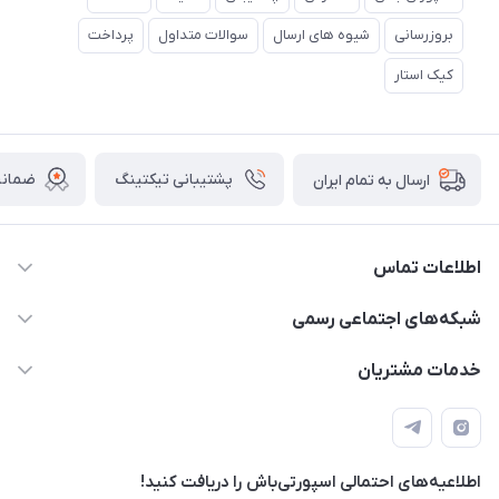
بروزرسانی
شیوه های ارسال
سوالات متداول
پرداخت
کیک استار
پشتیبانی تیکتینگ
ضمانت
ارسال به تمام ایران
اطلاعات تماس
15 13 222 0900
شبکه‌های اجتماعی رسمی
info@sportibash.com
کانال آپارات
خدمات مشتریان
قـــم؛ بلوار صدوقی، طبقه دوم پاساژ خلیج فارس، پلاک 224
کانال سروش
درخواست پشتیبانی جدید
مشاهده لیست تیکت‌ها
اطلاعیه‌های احتمالی اسپورتی‌باش را دریافت کنید!
لیست کد رهگیری پستی