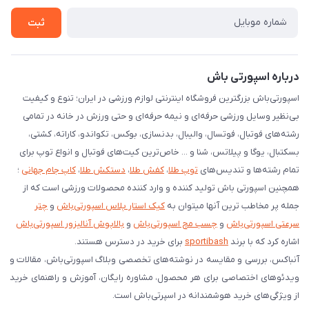
شرایط بازگردانی کالا
ثبت
درخواست مرجوعی کالا
دانلود اپلیکیشن اندروید
درباره اسپورتی باش
اسپورتی‌باش بزرگترین فروشگاه اینترنتی لوازم ورزشی در ایران؛ تنوع و کیفیت
بی‌نظیر وسایل ورزشی حرفه‌ای و نیمه حرفه‌ای و حتی ورزش در خانه در تمامی
رشته‌های فوتبال، فوتسال، والیبال، بدنسازی، بوکس، تکواندو، کاراته، کشتی،
بسکتبال، یوگا و پیلاتس، شنا و ... خاص‌ترین کیت‌های فوتبال و انواع توپ برای
تمام رشته‌ها و تندیس‌های
توپ طلا
،
کفش طلا
،
دستکش طلا
،
کاپ جام جهانی
؛
همچنین اسپورتی باش تولید کننده و وارد کننده محصولات ورزشی است که از
جمله پر مخاطب ترین آنها میتوان به
کیک استار پلاس اسپورتی‌باش
و
چتر
سرعتی اسپورتی‌باش
و
چسب مچ اسپورتی‌باش
و
بالاپوش آنالیزور اسپورتی‌باش
اشاره کرد که با برند
sportibash
برای خرید در دسترس هستند.
آنباکس، بررسی‌ و مقایسه در نوشته‌های تخصصی وبلاگ اسپورتی‌باش، مقالات و
ویدئوهای اختصاصی برای هر محصول، مشاوره رایگان، آموزش و راهنمای خرید
از ویژگی‌های خرید هوشمندانه در اسپرتی‌باش است.