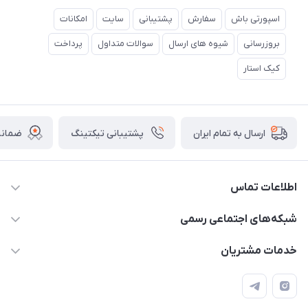
اسپورتی باش
سفارش
پشتیبانی
سایت
امکانات
بروزرسانی
شیوه های ارسال
سوالات متداول
پرداخت
کیک استار
پشتیبانی تیکتینگ
ضمانت
ارسال به تمام ایران
اطلاعات تماس
15 13 222 0900
شبکه‌های اجتماعی رسمی
info@sportibash.com
کانال آپارات
خدمات مشتریان
قـــم؛ بلوار صدوقی، طبقه دوم پاساژ خلیج فارس، پلاک 224
کانال سروش
درخواست پشتیبانی جدید
مشاهده لیست تیکت‌ها