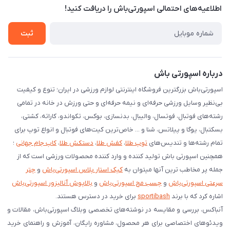
اطلاعیه‌های احتمالی اسپورتی‌باش را دریافت کنید!
لیست کد رهگیری پستی
شرایط بازگردانی کالا
ثبت
درخواست مرجوعی کالا
دانلود اپلیکیشن اندروید
درباره اسپورتی باش
اسپورتی‌باش بزرگترین فروشگاه اینترنتی لوازم ورزشی در ایران؛ تنوع و کیفیت
بی‌نظیر وسایل ورزشی حرفه‌ای و نیمه حرفه‌ای و حتی ورزش در خانه در تمامی
رشته‌های فوتبال، فوتسال، والیبال، بدنسازی، بوکس، تکواندو، کاراته، کشتی،
بسکتبال، یوگا و پیلاتس، شنا و ... خاص‌ترین کیت‌های فوتبال و انواع توپ برای
تمام رشته‌ها و تندیس‌های
توپ طلا
،
کفش طلا
،
دستکش طلا
،
کاپ جام جهانی
؛
همچنین اسپورتی باش تولید کننده و وارد کننده محصولات ورزشی است که از
جمله پر مخاطب ترین آنها میتوان به
کیک استار پلاس اسپورتی‌باش
و
چتر
سرعتی اسپورتی‌باش
و
چسب مچ اسپورتی‌باش
و
بالاپوش آنالیزور اسپورتی‌باش
اشاره کرد که با برند
sportibash
برای خرید در دسترس هستند.
آنباکس، بررسی‌ و مقایسه در نوشته‌های تخصصی وبلاگ اسپورتی‌باش، مقالات و
ویدئوهای اختصاصی برای هر محصول، مشاوره رایگان، آموزش و راهنمای خرید