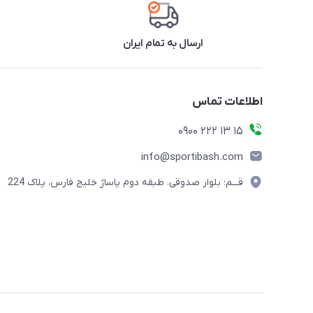
ارسال به تمام ایران
اطلاعات تماس
15 13 222 0900
info@sportibash.com
قـــم؛ بلوار صدوقی، طبقه دوم پاساژ خلیج فارس، پلاک 224