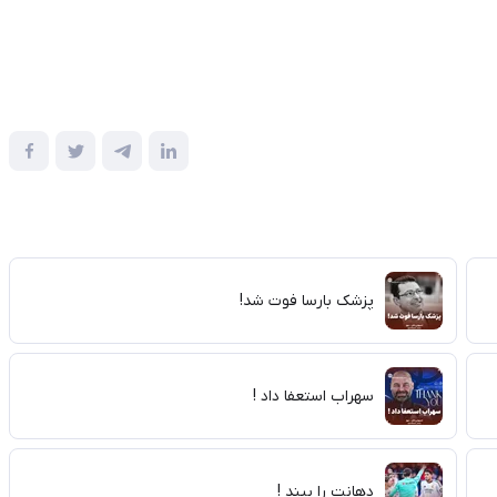
پزشک بارسا فوت شد!
سهراب استعفا داد !
دهانت را ببند !