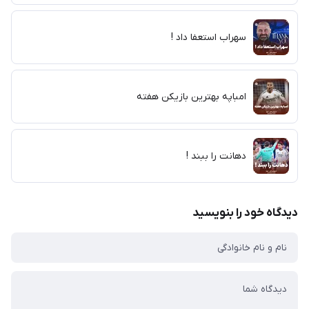
سهراب استعفا داد !
امباپه بهترین بازیکن هفته
دهانت را ببند !
دیدگاه خود را بنویسید