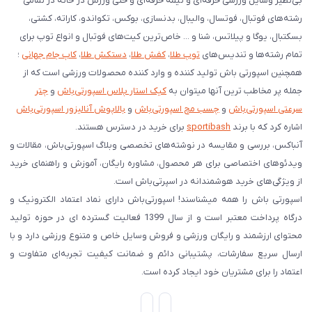
بی‌نظیر وسایل ورزشی حرفه‌ای و نیمه حرفه‌ای و حتی ورزش در خانه در تمامی
رشته‌های فوتبال، فوتسال، والیبال، بدنسازی، بوکس، تکواندو، کاراته، کشتی،
بسکتبال، یوگا و پیلاتس، شنا و ... خاص‌ترین کیت‌های فوتبال و انواع توپ برای
تمام رشته‌ها و تندیس‌های
توپ طلا
،
کفش طلا
،
دستکش طلا
،
کاپ جام جهانی
؛
همچنین اسپورتی باش تولید کننده و وارد کننده محصولات ورزشی است که از
جمله پر مخاطب ترین آنها میتوان به
کیک استار پلاس اسپورتی‌باش
و
چتر
سرعتی اسپورتی‌باش
و
چسب مچ اسپورتی‌باش
و
بالاپوش آنالیزور اسپورتی‌باش
اشاره کرد که با برند
sportibash
برای خرید در دسترس هستند.
آنباکس، بررسی‌ و مقایسه در نوشته‌های تخصصی وبلاگ اسپورتی‌باش، مقالات و
ویدئوهای اختصاصی برای هر محصول، مشاوره رایگان، آموزش و راهنمای خرید
از ویژگی‌های خرید هوشمندانه در اسپرتی‌باش است.
اسپورتی‌ باش را همه میشناسند! اسپورتی‌باش دارای نماد اعتماد الکترونیک و
درگاه پرداخت معتبر است و از سال 1399 فعالیت گسترده ای در حوزه تولید
محتوای ارزشمند و رایگان ورزشی و فروش وسایل خاص و متنوع ورزشی دارد و با
ارسال سریع سفارشات، پشتیبانی دائم و ضمانت کیفیت تجربه‌ای متفاوت و
اعتماد را برای مشتریان خود ایجاد کرده است.