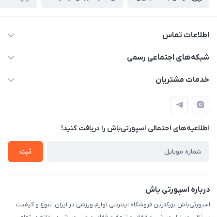
اطلاعات تماس
15 13 222 0900
شبکه‌های اجتماعی رسمی
info@sportibash.com
کانال آپارات
خدمات مشتریان
قـــم؛ بلوار صدوقی، طبقه دوم پاساژ خلیج فارس، پلاک 224
کانال سروش
درخواست پشتیبانی جدید
مشاهده لیست تیکت‌ها
اطلاعیه‌های احتمالی اسپورتی‌باش را دریافت کنید!
لیست کد رهگیری پستی
شرایط بازگردانی کالا
ثبت
درخواست مرجوعی کالا
دانلود اپلیکیشن اندروید
درباره اسپورتی باش
اسپورتی‌باش بزرگترین فروشگاه اینترنتی لوازم ورزشی در ایران؛ تنوع و کیفیت