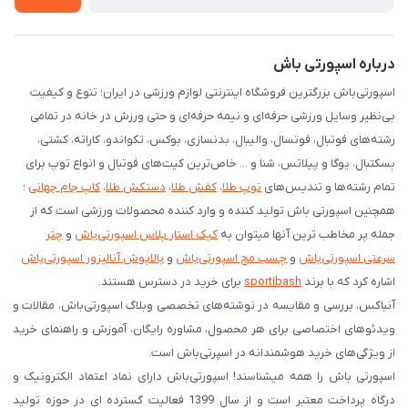
درخواست مرجوعی کالا
دانلود اپلیکیشن اندروید
درباره اسپورتی باش
اسپورتی‌باش بزرگترین فروشگاه اینترنتی لوازم ورزشی در ایران؛ تنوع و کیفیت
بی‌نظیر وسایل ورزشی حرفه‌ای و نیمه حرفه‌ای و حتی ورزش در خانه در تمامی
رشته‌های فوتبال، فوتسال، والیبال، بدنسازی، بوکس، تکواندو، کاراته، کشتی،
بسکتبال، یوگا و پیلاتس، شنا و ... خاص‌ترین کیت‌های فوتبال و انواع توپ برای
تمام رشته‌ها و تندیس‌های
توپ طلا
،
کفش طلا
،
دستکش طلا
،
کاپ جام جهانی
؛
همچنین اسپورتی باش تولید کننده و وارد کننده محصولات ورزشی است که از
جمله پر مخاطب ترین آنها میتوان به
کیک استار پلاس اسپورتی‌باش
و
چتر
سرعتی اسپورتی‌باش
و
چسب مچ اسپورتی‌باش
و
بالاپوش آنالیزور اسپورتی‌باش
اشاره کرد که با برند
sportibash
برای خرید در دسترس هستند.
آنباکس، بررسی‌ و مقایسه در نوشته‌های تخصصی وبلاگ اسپورتی‌باش، مقالات و
ویدئوهای اختصاصی برای هر محصول، مشاوره رایگان، آموزش و راهنمای خرید
از ویژگی‌های خرید هوشمندانه در اسپرتی‌باش است.
اسپورتی‌ باش را همه میشناسند! اسپورتی‌باش دارای نماد اعتماد الکترونیک و
درگاه پرداخت معتبر است و از سال 1399 فعالیت گسترده ای در حوزه تولید