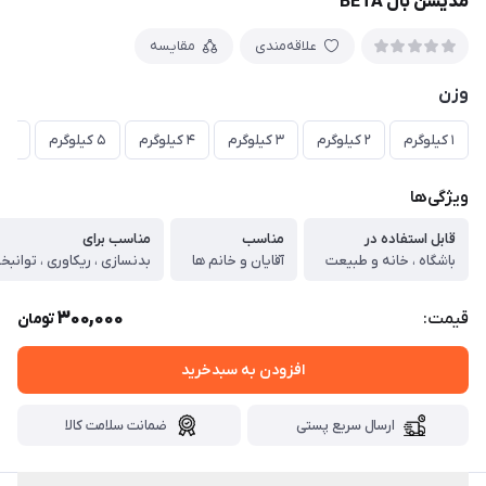
مدیسن بال BETA
علاقه‌مندی
مقایسه
وزن
۱ کیلوگرم
۲ کیلوگرم
۳ کیلوگرم
۴ کیلوگرم
۵ کیلوگرم
۶ کیلوگرم
ویژگی‌ها
قابل استفاده در
مناسب
مناسب برای
باشگاه ، خانه و طبیعت
آقایان و خانم ها
بدنسازی ، ریکاوری ، توانب
300,000
قیمت:
تومان
افزودن به سبدخرید
ارسال سریع پستی
ضمانت سلامت کالا