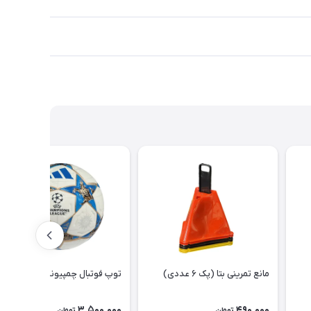
مانع تمرینی بتا (پک ۶ عددی)
توپ فوتبال چمپیونزلیگ ۲۰۲۶
3,500,000
490,000
تومان
تومان