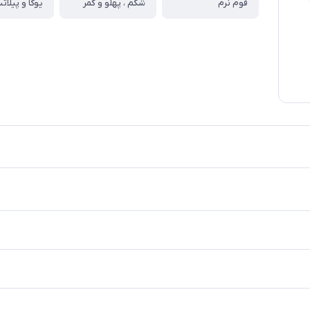
فوم نرم
شکم ، پهلو و کمر
یوگا و پیلا