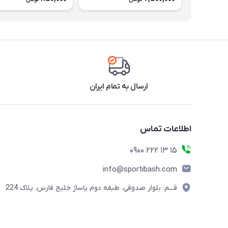
ارسال به تمام ایران
اطلاعات تماس
15 13 222 0900
info@sportibash.com
قـــم؛ بلوار صدوقی، طبقه دوم پاساژ خلیج فارس، پلاک 224