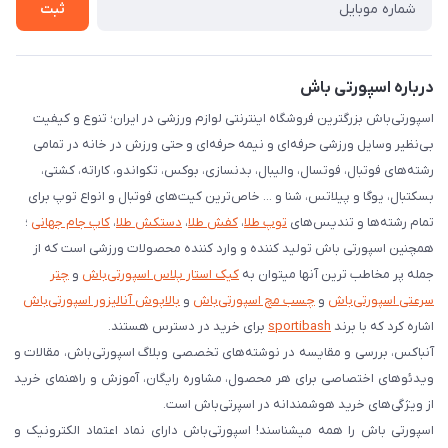
شرایط بازگردانی کالا
ثبت
درخواست مرجوعی کالا
دانلود اپلیکیشن اندروید
درباره اسپورتی باش
اسپورتی‌باش بزرگترین فروشگاه اینترنتی لوازم ورزشی در ایران؛ تنوع و کیفیت
بی‌نظیر وسایل ورزشی حرفه‌ای و نیمه حرفه‌ای و حتی ورزش در خانه در تمامی
رشته‌های فوتبال، فوتسال، والیبال، بدنسازی، بوکس، تکواندو، کاراته، کشتی،
بسکتبال، یوگا و پیلاتس، شنا و ... خاص‌ترین کیت‌های فوتبال و انواع توپ برای
تمام رشته‌ها و تندیس‌های
توپ طلا
،
کفش طلا
،
دستکش طلا
،
کاپ جام جهانی
؛
همچنین اسپورتی باش تولید کننده و وارد کننده محصولات ورزشی است که از
جمله پر مخاطب ترین آنها میتوان به
کیک استار پلاس اسپورتی‌باش
و
چتر
سرعتی اسپورتی‌باش
و
چسب مچ اسپورتی‌باش
و
بالاپوش آنالیزور اسپورتی‌باش
اشاره کرد که با برند
sportibash
برای خرید در دسترس هستند.
آنباکس، بررسی‌ و مقایسه در نوشته‌های تخصصی وبلاگ اسپورتی‌باش، مقالات و
ویدئوهای اختصاصی برای هر محصول، مشاوره رایگان، آموزش و راهنمای خرید
از ویژگی‌های خرید هوشمندانه در اسپرتی‌باش است.
اسپورتی‌ باش را همه میشناسند! اسپورتی‌باش دارای نماد اعتماد الکترونیک و