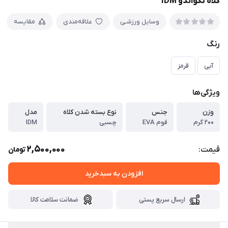
کلاه تکواندو IDM
وسایل ورزشـی
علاقه‌مندی
مقایسه
رنگ
آبی
قرمز
ویژگی‌ها
وزن
جنس
نوع بسته شدن کلاه
مدل
۲۰۰ گرم
فوم EVA
چسبی
IDM
2,500,000
قیمت:
تومان
افزودن به سبدخرید
ارسال سریع پستی
ضمانت سلامت کالا