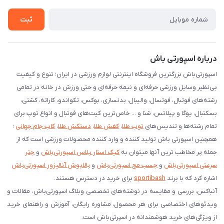
شرایط بازگردانی کالا
ثبت
درخواست مرجوعی کالا
دانلود اپلیکیشن اندروید
درباره اسپورتی باش
اسپورتی‌باش بزرگترین فروشگاه اینترنتی لوازم ورزشی در ایران؛ تنوع و کیفیت
بی‌نظیر وسایل ورزشی حرفه‌ای و نیمه حرفه‌ای و حتی ورزش در خانه در تمامی
رشته‌های فوتبال، فوتسال، والیبال، بدنسازی، بوکس، تکواندو، کاراته، کشتی،
بسکتبال، یوگا و پیلاتس، شنا و ... خاص‌ترین کیت‌های فوتبال و انواع توپ برای
تمام رشته‌ها و تندیس‌های
توپ طلا
،
کفش طلا
،
دستکش طلا
،
کاپ جام جهانی
؛
همچنین اسپورتی باش تولید کننده و وارد کننده محصولات ورزشی است که از
جمله پر مخاطب ترین آنها میتوان به
کیک استار پلاس اسپورتی‌باش
و
چتر
سرعتی اسپورتی‌باش
و
چسب مچ اسپورتی‌باش
و
بالاپوش آنالیزور اسپورتی‌باش
اشاره کرد که با برند
sportibash
برای خرید در دسترس هستند.
آنباکس، بررسی‌ و مقایسه در نوشته‌های تخصصی وبلاگ اسپورتی‌باش، مقالات و
ویدئوهای اختصاصی برای هر محصول، مشاوره رایگان، آموزش و راهنمای خرید
از ویژگی‌های خرید هوشمندانه در اسپرتی‌باش است.