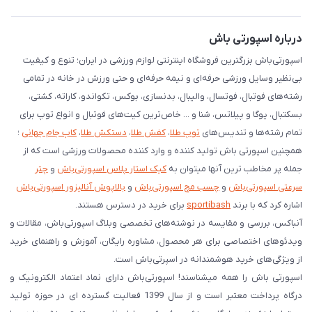
درخواست مرجوعی کالا
دانلود اپلیکیشن اندروید
درباره اسپورتی باش
اسپورتی‌باش بزرگترین فروشگاه اینترنتی لوازم ورزشی در ایران؛ تنوع و کیفیت
بی‌نظیر وسایل ورزشی حرفه‌ای و نیمه حرفه‌ای و حتی ورزش در خانه در تمامی
رشته‌های فوتبال، فوتسال، والیبال، بدنسازی، بوکس، تکواندو، کاراته، کشتی،
بسکتبال، یوگا و پیلاتس، شنا و ... خاص‌ترین کیت‌های فوتبال و انواع توپ برای
تمام رشته‌ها و تندیس‌های
توپ طلا
،
کفش طلا
،
دستکش طلا
،
کاپ جام جهانی
؛
همچنین اسپورتی باش تولید کننده و وارد کننده محصولات ورزشی است که از
جمله پر مخاطب ترین آنها میتوان به
کیک استار پلاس اسپورتی‌باش
و
چتر
سرعتی اسپورتی‌باش
و
چسب مچ اسپورتی‌باش
و
بالاپوش آنالیزور اسپورتی‌باش
اشاره کرد که با برند
sportibash
برای خرید در دسترس هستند.
آنباکس، بررسی‌ و مقایسه در نوشته‌های تخصصی وبلاگ اسپورتی‌باش، مقالات و
ویدئوهای اختصاصی برای هر محصول، مشاوره رایگان، آموزش و راهنمای خرید
از ویژگی‌های خرید هوشمندانه در اسپرتی‌باش است.
اسپورتی‌ باش را همه میشناسند! اسپورتی‌باش دارای نماد اعتماد الکترونیک و
درگاه پرداخت معتبر است و از سال 1399 فعالیت گسترده ای در حوزه تولید