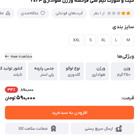
کیت و شورت تیم ملی فرانسه ورژن هواداری ۲۰۲۴
کیت‌های فوتبالی
علاقه‌مندی
مق
از 1 نظر
سایز بندی
XXL
S
XL
L
M
ویژگی‌ها
مشاهده همه
وزن
ورژن
نوع لوگو
جنس پارچه
کشور تولید ک
۲۵۰ گرم
هواداری
گلدوزی
پلی استر
تایلند
34٪
890,000
590,000
قیمت:
تومان
افزودن به سبدخرید
ارسال سریع پستی
ضمانت سلامت کالا