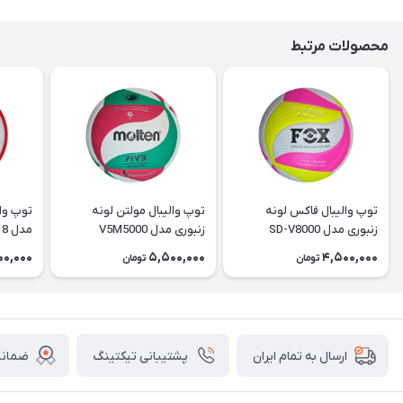
محصولات مرتبط
توپ والیبال فاکس لونه
توپ والیبال مولتن لونه
توپ وال
زنبوری مدل SD-V8000
زنبوری مدل V5M5000
مدل ES18
00,000
5,500,000
4,500,000
تومان
تومان
پشتیبانی تیکتینگ
ضمانت
ارسال به تمام ایران