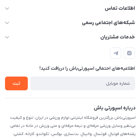
اطلاعات تماس
15 13 222 0900
شبکه‌های اجتماعی رسمی
info@sportibash.com
کانال آپارات
خدمات مشتریان
قـــم؛ بلوار صدوقی، طبقه دوم پاساژ خلیج فارس، پلاک 224
کانال سروش
درخواست پشتیبانی جدید
مشاهده لیست تیکت‌ها
اطلاعیه‌های احتمالی اسپورتی‌باش را دریافت کنید!
لیست کد رهگیری پستی
شرایط بازگردانی کالا
ثبت
درخواست مرجوعی کالا
دانلود اپلیکیشن اندروید
درباره اسپورتی باش
اسپورتی‌باش بزرگترین فروشگاه اینترنتی لوازم ورزشی در ایران؛ تنوع و کیفیت
بی‌نظیر وسایل ورزشی حرفه‌ای و نیمه حرفه‌ای و حتی ورزش در خانه در تمامی
رشته‌های فوتبال، فوتسال، والیبال، بدنسازی، بوکس، تکواندو، کاراته، کشتی،