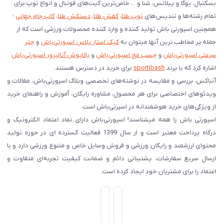
بسکتبال، یوگا و پیلاتس، شنا و ... خاص‌ترین کیت‌های فوتبال و انواع توپ برای
تمام رشته‌ها و تندیس‌های
توپ طلا
،
کفش طلا
،
دستکش طلا
،
کاپ جام جهانی
؛
همچنین اسپورتی باش تولید کننده و وارد کننده محصولات ورزشی است که از
جمله پر مخاطب ترین آنها میتوان به
کیک استار پلاس اسپورتی‌باش
و
چتر
سرعتی اسپورتی‌باش
و
چسب مچ اسپورتی‌باش
و
بالاپوش آنالیزور اسپورتی‌باش
اشاره کرد که با برند
sportibash
برای خرید در دسترس هستند.
آنباکس، بررسی‌ و مقایسه در نوشته‌های تخصصی وبلاگ اسپورتی‌باش، مقالات و
ویدئوهای اختصاصی برای هر محصول، مشاوره رایگان، آموزش و راهنمای خرید
از ویژگی‌های خرید هوشمندانه در اسپرتی‌باش است.
اسپورتی‌ باش را همه میشناسند! اسپورتی‌باش دارای نماد اعتماد الکترونیک و
درگاه پرداخت معتبر است و از سال 1399 فعالیت گسترده ای در حوزه تولید
محتوای ارزشمند و رایگان ورزشی و فروش وسایل خاص و متنوع ورزشی دارد و با
ارسال سریع سفارشات، پشتیبانی دائم و ضمانت کیفیت تجربه‌ای متفاوت و
اعتماد را برای مشتریان خود ایجاد کرده است.