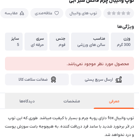
توپ والیبال چرم فاکس سبز آبی
توپ های والیبال
علاقه‌مندی
مقایسه
ویژگی‌ها
وزن
مناسب
جنس
سری
سایز
300 گرم
سالن های ورزشی
فوم
حرفه ای
5
محصول مورد نظر موجود نمی‌باشد.
ارسال سریع پستی
ضمانت سلامت کالا
معرفی
مشخصات
دیدگاه‌ها
توپ والیبال fox دارای رویه چرم و بسیار با کیفیت میباشد. طوری که این توپ
در اثر برخورد شدید با ساعد فرد دریافت کننده، به هیچوجه باعث سوزش پوست
و درد نخواهد شد.