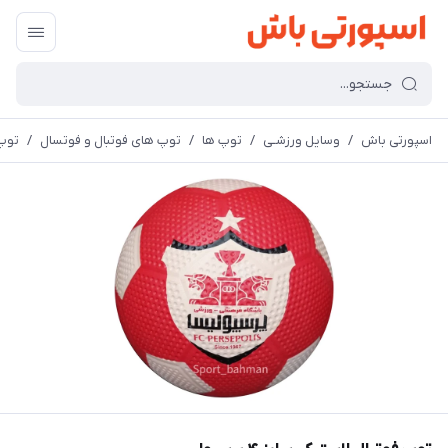
اسپورتی باش
/
وسایل ورزشـی
/
توپ ها
/
توپ های فوتبال و فوتسال
/
توپ ف