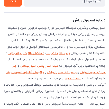
ثبت
درخواست مرجوعی کالا
دانلود اپلیکیشن اندروید
درباره اسپورتی باش
اسپورتی‌باش بزرگترین فروشگاه اینترنتی لوازم ورزشی در ایران؛ تنوع و کیفیت
بی‌نظیر وسایل ورزشی حرفه‌ای و نیمه حرفه‌ای و حتی ورزش در خانه در تمامی
رشته‌های فوتبال، فوتسال، والیبال، بدنسازی، بوکس، تکواندو، کاراته، کشتی،
بسکتبال، یوگا و پیلاتس، شنا و ... خاص‌ترین کیت‌های فوتبال و انواع توپ برای
تمام رشته‌ها و تندیس‌های
توپ طلا
،
کفش طلا
،
دستکش طلا
،
کاپ جام جهانی
؛
همچنین اسپورتی باش تولید کننده و وارد کننده محصولات ورزشی است که از
جمله پر مخاطب ترین آنها میتوان به
کیک استار پلاس اسپورتی‌باش
و
چتر
سرعتی اسپورتی‌باش
و
چسب مچ اسپورتی‌باش
و
بالاپوش آنالیزور اسپورتی‌باش
اشاره کرد که با برند
sportibash
برای خرید در دسترس هستند.
آنباکس، بررسی‌ و مقایسه در نوشته‌های تخصصی وبلاگ اسپورتی‌باش، مقالات و
ویدئوهای اختصاصی برای هر محصول، مشاوره رایگان، آموزش و راهنمای خرید
از ویژگی‌های خرید هوشمندانه در اسپرتی‌باش است.
اسپورتی‌ باش را همه میشناسند! اسپورتی‌باش دارای نماد اعتماد الکترونیک و