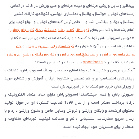
بی‌نظیر وسایل ورزشی حرفه‌ای و نیمه حرفه‌ای و حتی ورزش در خانه در تمامی
رشته‌های فوتبال، فوتسال، والیبال، بدنسازی، بوکس، تکواندو، کاراته، کشتی،
بسکتبال، یوگا و پیلاتس، شنا و ... خاص‌ترین کیت‌های فوتبال و انواع توپ برای
تمام رشته‌ها و تندیس‌های
توپ طلا
،
کفش طلا
،
دستکش طلا
،
کاپ جام جهانی
؛
همچنین اسپورتی باش تولید کننده و وارد کننده محصولات ورزشی است که از
جمله پر مخاطب ترین آنها میتوان به
کیک استار پلاس اسپورتی‌باش
و
چتر
سرعتی اسپورتی‌باش
و
چسب مچ اسپورتی‌باش
و
بالاپوش آنالیزور اسپورتی‌باش
اشاره کرد که با برند
sportibash
برای خرید در دسترس هستند.
آنباکس، بررسی‌ و مقایسه در نوشته‌های تخصصی وبلاگ اسپورتی‌باش، مقالات و
ویدئوهای اختصاصی برای هر محصول، مشاوره رایگان، آموزش و راهنمای خرید
از ویژگی‌های خرید هوشمندانه در اسپرتی‌باش است.
اسپورتی‌ باش را همه میشناسند! اسپورتی‌باش دارای نماد اعتماد الکترونیک و
درگاه پرداخت معتبر است و از سال 1399 فعالیت گسترده ای در حوزه تولید
محتوای ارزشمند و رایگان ورزشی و فروش وسایل خاص و متنوع ورزشی دارد و با
ارسال سریع سفارشات، پشتیبانی دائم و ضمانت کیفیت تجربه‌ای متفاوت و
اعتماد را برای مشتریان خود ایجاد کرده است.