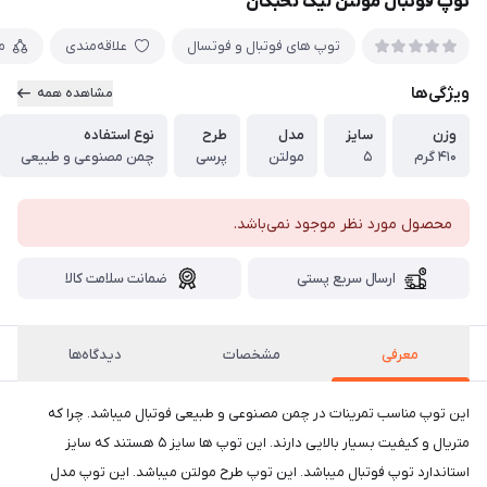
توپ فوتبال مولتن لیگ نخبگان
توپ های فوتبال و فوتسال
علاقه‌مندی
م
ویژگی‌ها
مشاهده همه
وزن
سایز
مدل
طرح
نوع استفاده
۴۱۰ گرم
۵
مولتن
پرسی
چمن مصنوعی و طبیعی
محصول مورد نظر موجود نمی‌باشد.
ارسال سریع پستی
ضمانت سلامت کالا
معرفی
مشخصات
دیدگاه‌ها
این توپ مناسب تمرینات در چمن مصنوعی و طبیعی فوتبال میباشد. چرا که
متریال و کیفیت بسیار بالایی دارند. این توپ ها سایز ۵ هستند که سایز
استاندارد توپ فوتبال میباشد. این توپ طرح مولتن میباشد. این توپ مدل