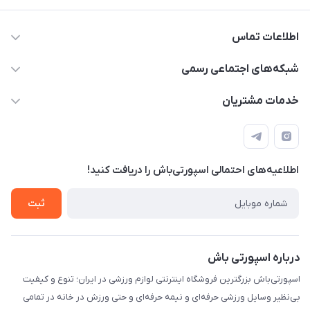
اطلاعات تماس
15 13 222 0900
شبکه‌های اجتماعی رسمی
info@sportibash.com
کانال آپارات
خدمات مشتریان
قـــم؛ بلوار صدوقی، طبقه دوم پاساژ خلیج فارس، پلاک 224
کانال سروش
درخواست پشتیبانی جدید
مشاهده لیست تیکت‌ها
اطلاعیه‌های احتمالی اسپورتی‌باش را دریافت کنید!
لیست کد رهگیری پستی
شرایط بازگردانی کالا
ثبت
درخواست مرجوعی کالا
دانلود اپلیکیشن اندروید
درباره اسپورتی باش
اسپورتی‌باش بزرگترین فروشگاه اینترنتی لوازم ورزشی در ایران؛ تنوع و کیفیت
بی‌نظیر وسایل ورزشی حرفه‌ای و نیمه حرفه‌ای و حتی ورزش در خانه در تمامی