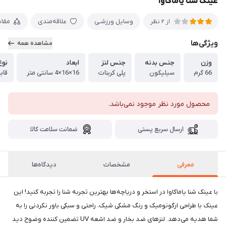
عینک شنا یاماکاوا
وسایل ورزشـی
علاقه‌مندی
مقا
از 2 نظر
ویژگی‌ها
مشاهده همه
وزن
جنس بدنه
جنس لنز
ابعاد
نوع
66 گرم
سیلیکون
پلی کربنات
16×16×4 سانتی متر
قاب
محصول مورد نظر موجود نمی‌باشد.
ارسال سریع پستی
ضمانت سلامت کالا
معرفی
مشخصات
دیدگاه‌ها
با عینک شنا یاماکاوا در استخر و دریاچه‌ها بهترین تجربه شنا را تجربه کنید! این
عینک با طراحی ارگونومیک و رنگ مشکی شیک، راحتی و سبکی باور نکردنی را به
شما هدیه می‌دهد. لنزهای ضد بخار و ضد اشعه UV تضمین کننده وضوح دید