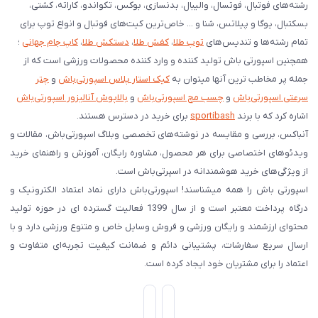
رشته‌های فوتبال، فوتسال، والیبال، بدنسازی، بوکس، تکواندو، کاراته، کشتی،
بسکتبال، یوگا و پیلاتس، شنا و ... خاص‌ترین کیت‌های فوتبال و انواع توپ برای
تمام رشته‌ها و تندیس‌های
توپ طلا
،
کفش طلا
،
دستکش طلا
،
کاپ جام جهانی
؛
همچنین اسپورتی باش تولید کننده و وارد کننده محصولات ورزشی است که از
جمله پر مخاطب ترین آنها میتوان به
کیک استار پلاس اسپورتی‌باش
و
چتر
سرعتی اسپورتی‌باش
و
چسب مچ اسپورتی‌باش
و
بالاپوش آنالیزور اسپورتی‌باش
اشاره کرد که با برند
sportibash
برای خرید در دسترس هستند.
آنباکس، بررسی‌ و مقایسه در نوشته‌های تخصصی وبلاگ اسپورتی‌باش، مقالات و
ویدئوهای اختصاصی برای هر محصول، مشاوره رایگان، آموزش و راهنمای خرید
از ویژگی‌های خرید هوشمندانه در اسپرتی‌باش است.
اسپورتی‌ باش را همه میشناسند! اسپورتی‌باش دارای نماد اعتماد الکترونیک و
درگاه پرداخت معتبر است و از سال 1399 فعالیت گسترده ای در حوزه تولید
محتوای ارزشمند و رایگان ورزشی و فروش وسایل خاص و متنوع ورزشی دارد و با
ارسال سریع سفارشات، پشتیبانی دائم و ضمانت کیفیت تجربه‌ای متفاوت و
اعتماد را برای مشتریان خود ایجاد کرده است.