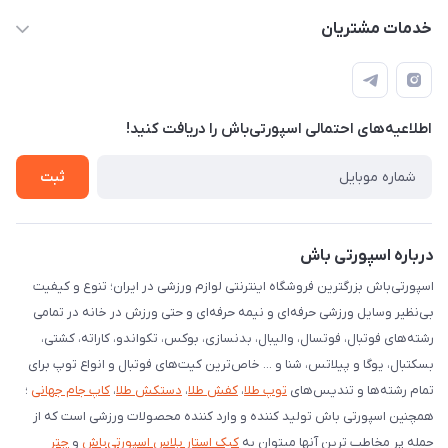
info@sportibash.com
کانال آپارات
خدمات مشتریان
قـــم؛ بلوار صدوقی، طبقه دوم پاساژ خلیج فارس، پلاک 224
کانال سروش
درخواست پشتیبانی جدید
مشاهده لیست تیکت‌ها
اطلاعیه‌های احتمالی اسپورتی‌باش را دریافت کنید!
لیست کد رهگیری پستی
شرایط بازگردانی کالا
ثبت
درخواست مرجوعی کالا
دانلود اپلیکیشن اندروید
درباره اسپورتی باش
اسپورتی‌باش بزرگترین فروشگاه اینترنتی لوازم ورزشی در ایران؛ تنوع و کیفیت
بی‌نظیر وسایل ورزشی حرفه‌ای و نیمه حرفه‌ای و حتی ورزش در خانه در تمامی
رشته‌های فوتبال، فوتسال، والیبال، بدنسازی، بوکس، تکواندو، کاراته، کشتی،
بسکتبال، یوگا و پیلاتس، شنا و ... خاص‌ترین کیت‌های فوتبال و انواع توپ برای
تمام رشته‌ها و تندیس‌های
توپ طلا
،
کفش طلا
،
دستکش طلا
،
کاپ جام جهانی
؛
همچنین اسپورتی باش تولید کننده و وارد کننده محصولات ورزشی است که از
جمله پر مخاطب ترین آنها میتوان به
کیک استار پلاس اسپورتی‌باش
و
چتر