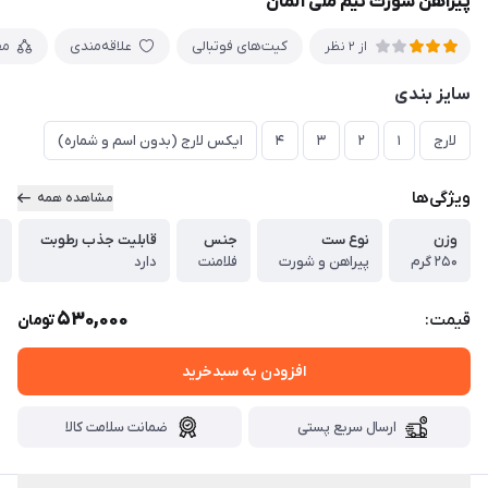
پیراهن شورت تیم ملی آلمان
کیت‌های فوتبالی
علاقه‌مندی
مق
از 2 نظر
سایز بندی
لارج
۱
۲
۳
۴
ایکس لارج (بدون اسم و شماره)
ویژگی‌ها
مشاهده همه
وزن
نوع ست
جنس
قابلیت جذب رطوبت
۲۵۰ گرم
پیراهن و شورت
فلامنت
دارد
530,000
قیمت:
تومان
افزودن به سبدخرید
ارسال سریع پستی
ضمانت سلامت کالا