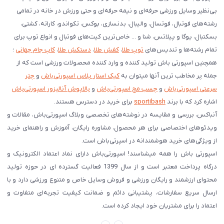
بی‌نظیر وسایل ورزشی حرفه‌ای و نیمه حرفه‌ای و حتی ورزش در خانه در تمامی
رشته‌های فوتبال، فوتسال، والیبال، بدنسازی، بوکس، تکواندو، کاراته، کشتی،
بسکتبال، یوگا و پیلاتس، شنا و ... خاص‌ترین کیت‌های فوتبال و انواع توپ برای
تمام رشته‌ها و تندیس‌های
توپ طلا
،
کفش طلا
،
دستکش طلا
،
کاپ جام جهانی
؛
همچنین اسپورتی باش تولید کننده و وارد کننده محصولات ورزشی است که از
جمله پر مخاطب ترین آنها میتوان به
کیک استار پلاس اسپورتی‌باش
و
چتر
سرعتی اسپورتی‌باش
و
چسب مچ اسپورتی‌باش
و
بالاپوش آنالیزور اسپورتی‌باش
اشاره کرد که با برند
sportibash
برای خرید در دسترس هستند.
آنباکس، بررسی‌ و مقایسه در نوشته‌های تخصصی وبلاگ اسپورتی‌باش، مقالات و
ویدئوهای اختصاصی برای هر محصول، مشاوره رایگان، آموزش و راهنمای خرید
از ویژگی‌های خرید هوشمندانه در اسپرتی‌باش است.
اسپورتی‌ باش را همه میشناسند! اسپورتی‌باش دارای نماد اعتماد الکترونیک و
درگاه پرداخت معتبر است و از سال 1399 فعالیت گسترده ای در حوزه تولید
محتوای ارزشمند و رایگان ورزشی و فروش وسایل خاص و متنوع ورزشی دارد و با
ارسال سریع سفارشات، پشتیبانی دائم و ضمانت کیفیت تجربه‌ای متفاوت و
اعتماد را برای مشتریان خود ایجاد کرده است.