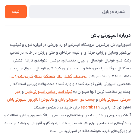
شرایط بازگردانی کالا
ثبت
درخواست مرجوعی کالا
دانلود اپلیکیشن اندروید
درباره اسپورتی باش
اسپورتی‌باش بزرگترین فروشگاه اینترنتی لوازم ورزشی در ایران؛ تنوع و کیفیت
بی‌نظیر وسایل ورزشی حرفه‌ای و نیمه حرفه‌ای و حتی ورزش در خانه در تمامی
رشته‌های فوتبال، فوتسال، والیبال، بدنسازی، بوکس، تکواندو، کاراته، کشتی،
بسکتبال، یوگا و پیلاتس، شنا و ... خاص‌ترین کیت‌های فوتبال و انواع توپ برای
تمام رشته‌ها و تندیس‌های
توپ طلا
،
کفش طلا
،
دستکش طلا
،
کاپ جام جهانی
؛
همچنین اسپورتی باش تولید کننده و وارد کننده محصولات ورزشی است که از
جمله پر مخاطب ترین آنها میتوان به
کیک استار پلاس اسپورتی‌باش
و
چتر
سرعتی اسپورتی‌باش
و
چسب مچ اسپورتی‌باش
و
بالاپوش آنالیزور اسپورتی‌باش
اشاره کرد که با برند
sportibash
برای خرید در دسترس هستند.
آنباکس، بررسی‌ و مقایسه در نوشته‌های تخصصی وبلاگ اسپورتی‌باش، مقالات و
ویدئوهای اختصاصی برای هر محصول، مشاوره رایگان، آموزش و راهنمای خرید
از ویژگی‌های خرید هوشمندانه در اسپرتی‌باش است.