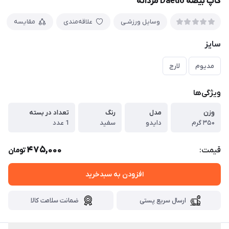
کاپ بیضه Daedo مردانه
وسایل ورزشـی
علاقه‌مندی
مقایسه
سایز
مدیوم
لارج
ویژگی‌ها
وزن
مدل
رنگ
تعداد در بسته
۳۵۰ گرم
دایدو
سفید
1 عدد
475,000
قیمت:
تومان
افزودن به سبدخرید
ارسال سریع پستی
ضمانت سلامت کالا