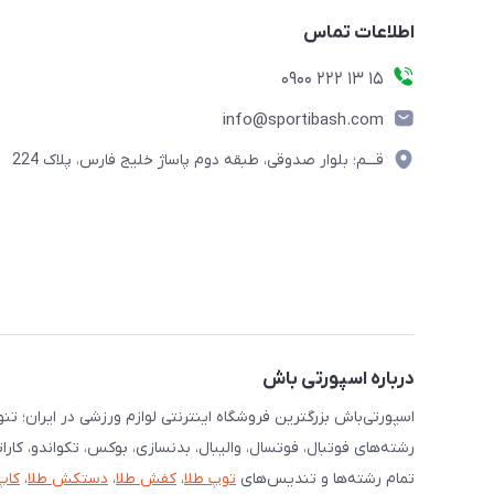
اطلاعات تماس
15 13 222 0900
info@sportibash.com
قـــم؛ بلوار صدوقی، طبقه دوم پاساژ خلیج فارس، پلاک 224
درباره اسپورتی باش
اسپورتی‌باش بزرگترین فروشگاه اینترنتی لوازم ورزشی در ایران؛ ت
رشته‌های فوتبال، فوتسال، والیبال، بدنسازی، بوکس، تکواندو، کارا
تمام رشته‌ها و تندیس‌های
توپ طلا
،
کفش طلا
،
دستکش طلا
،
کاپ