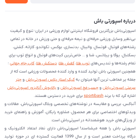
درخواست مرجوعی کالا
دانلود اپلیکیشن اندروید
درباره اسپورتی باش
اسپورتی‌باش بزرگترین فروشگاه اینترنتی لوازم ورزشی در ایران؛ تنوع و کیفیت
بی‌نظیر وسایل ورزشی حرفه‌ای و نیمه حرفه‌ای و حتی ورزش در خانه در تمامی
رشته‌های فوتبال، فوتسال، والیبال، بدنسازی، بوکس، تکواندو، کاراته، کشتی،
بسکتبال، یوگا و پیلاتس، شنا و ... خاص‌ترین کیت‌های فوتبال و انواع توپ برای
تمام رشته‌ها و تندیس‌های
توپ طلا
،
کفش طلا
،
دستکش طلا
،
کاپ جام جهانی
؛
همچنین اسپورتی باش تولید کننده و وارد کننده محصولات ورزشی است که از
جمله پر مخاطب ترین آنها میتوان به
کیک استار پلاس اسپورتی‌باش
و
چتر
سرعتی اسپورتی‌باش
و
چسب مچ اسپورتی‌باش
و
بالاپوش آنالیزور اسپورتی‌باش
اشاره کرد که با برند
sportibash
برای خرید در دسترس هستند.
آنباکس، بررسی‌ و مقایسه در نوشته‌های تخصصی وبلاگ اسپورتی‌باش، مقالات و
ویدئوهای اختصاصی برای هر محصول، مشاوره رایگان، آموزش و راهنمای خرید
از ویژگی‌های خرید هوشمندانه در اسپرتی‌باش است.
اسپورتی‌ باش را همه میشناسند! اسپورتی‌باش دارای نماد اعتماد الکترونیک و
درگاه پرداخت معتبر است و از سال 1399 فعالیت گسترده ای در حوزه تولید