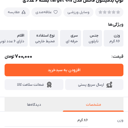
توپ بدمینتون فاکس مدل target ۹۸۰ بسته ۶ عددی
وسایل ورزشـی
علاقه‌مندی
مقایسه
ویژگی‌ها
وزن
جنس
سری
نوع استفاده
اقلام
۸۶ گرم
نایلون
حرفه ای
محیط خارجی
دارای ۶ عدد توپ بدمینتون
700,000
قیمت:
تومان
افزودن به سبدخرید
ارسال سریع پستی
ضمانت سلامت کالا
مشخصات
دیدگاه‌ها
وزن
۸۶ گرم