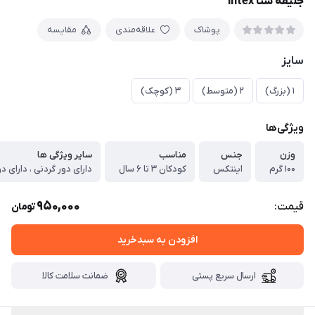
جلیقه شنا intex
پوشاک
علاقه‌مندی
مقایسه
سایز
۱ (بزرگ)
۲ (متوسط)
۳ (کوچک)
ویژگی‌ها
وزن
جنس
مناسب
سایر ویژگی ها
۱۰۰ گرم
اینتکس
کودکان ۳ تا ۶ سال
950,000
قیمت:
تومان
افزودن به سبدخرید
ارسال سریع پستی
ضمانت سلامت کالا