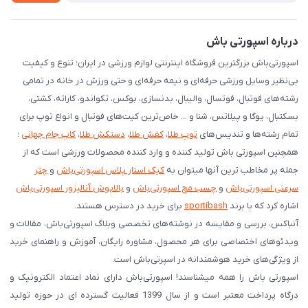
درخواست مرجوعی کالا
دانلود اپلیکیشن اندروید
درباره اسپورتی باش
اسپورتی‌باش بزرگترین فروشگاه اینترنتی لوازم ورزشی در ایران؛ تنوع و کیفیت
بی‌نظیر وسایل ورزشی حرفه‌ای و نیمه حرفه‌ای و حتی ورزش در خانه در تمامی
رشته‌های فوتبال، فوتسال، والیبال، بدنسازی، بوکس، تکواندو، کاراته، کشتی،
بسکتبال، یوگا و پیلاتس، شنا و ... خاص‌ترین کیت‌های فوتبال و انواع توپ برای
تمام رشته‌ها و تندیس‌های
توپ طلا
،
کفش طلا
،
دستکش طلا
،
کاپ جام جهانی
؛
همچنین اسپورتی باش تولید کننده و وارد کننده محصولات ورزشی است که از
جمله پر مخاطب ترین آنها میتوان به
کیک استار پلاس اسپورتی‌باش
و
چتر
سرعتی اسپورتی‌باش
و
چسب مچ اسپورتی‌باش
و
بالاپوش آنالیزور اسپورتی‌باش
اشاره کرد که با برند
sportibash
برای خرید در دسترس هستند.
آنباکس، بررسی‌ و مقایسه در نوشته‌های تخصصی وبلاگ اسپورتی‌باش، مقالات و
ویدئوهای اختصاصی برای هر محصول، مشاوره رایگان، آموزش و راهنمای خرید
از ویژگی‌های خرید هوشمندانه در اسپرتی‌باش است.
اسپورتی‌ باش را همه میشناسند! اسپورتی‌باش دارای نماد اعتماد الکترونیک و
درگاه پرداخت معتبر است و از سال 1399 فعالیت گسترده ای در حوزه تولید