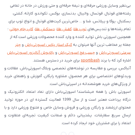
بی‌نظیر وسایل ورزشی حرفه‌ای و نیمه حرفه‌ای و حتی ورزش در خانه در تمامی
رشته‌های فوتبال، فوتسال، والیبال، بدنسازی، بوکس، تکواندو، کاراته، کشتی،
بسکتبال، یوگا و پیلاتس، شنا و ... خاص‌ترین کیت‌های فوتبال و انواع توپ برای
تمام رشته‌ها و تندیس‌های
توپ طلا
،
کفش طلا
،
دستکش طلا
،
کاپ جام جهانی
؛
همچنین اسپورتی باش تولید کننده و وارد کننده محصولات ورزشی است که از
جمله پر مخاطب ترین آنها میتوان به
کیک استار پلاس اسپورتی‌باش
و
چتر
سرعتی اسپورتی‌باش
و
چسب مچ اسپورتی‌باش
و
بالاپوش آنالیزور اسپورتی‌باش
اشاره کرد که با برند
sportibash
برای خرید در دسترس هستند.
آنباکس، بررسی‌ و مقایسه در نوشته‌های تخصصی وبلاگ اسپورتی‌باش، مقالات و
ویدئوهای اختصاصی برای هر محصول، مشاوره رایگان، آموزش و راهنمای خرید
از ویژگی‌های خرید هوشمندانه در اسپرتی‌باش است.
اسپورتی‌ باش را همه میشناسند! اسپورتی‌باش دارای نماد اعتماد الکترونیک و
درگاه پرداخت معتبر است و از سال 1399 فعالیت گسترده ای در حوزه تولید
محتوای ارزشمند و رایگان ورزشی و فروش وسایل خاص و متنوع ورزشی دارد و با
ارسال سریع سفارشات، پشتیبانی دائم و ضمانت کیفیت تجربه‌ای متفاوت و
اعتماد را برای مشتریان خود ایجاد کرده است.