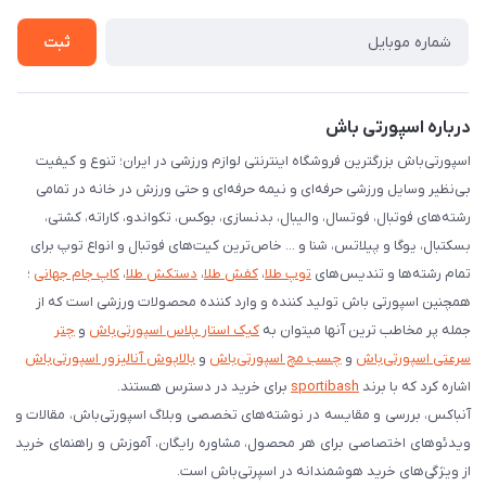
شرایط بازگردانی کالا
ثبت
درخواست مرجوعی کالا
دانلود اپلیکیشن اندروید
درباره اسپورتی باش
اسپورتی‌باش بزرگترین فروشگاه اینترنتی لوازم ورزشی در ایران؛ تنوع و کیفیت
بی‌نظیر وسایل ورزشی حرفه‌ای و نیمه حرفه‌ای و حتی ورزش در خانه در تمامی
رشته‌های فوتبال، فوتسال، والیبال، بدنسازی، بوکس، تکواندو، کاراته، کشتی،
بسکتبال، یوگا و پیلاتس، شنا و ... خاص‌ترین کیت‌های فوتبال و انواع توپ برای
تمام رشته‌ها و تندیس‌های
توپ طلا
،
کفش طلا
،
دستکش طلا
،
کاپ جام جهانی
؛
همچنین اسپورتی باش تولید کننده و وارد کننده محصولات ورزشی است که از
جمله پر مخاطب ترین آنها میتوان به
کیک استار پلاس اسپورتی‌باش
و
چتر
سرعتی اسپورتی‌باش
و
چسب مچ اسپورتی‌باش
و
بالاپوش آنالیزور اسپورتی‌باش
اشاره کرد که با برند
sportibash
برای خرید در دسترس هستند.
آنباکس، بررسی‌ و مقایسه در نوشته‌های تخصصی وبلاگ اسپورتی‌باش، مقالات و
ویدئوهای اختصاصی برای هر محصول، مشاوره رایگان، آموزش و راهنمای خرید
از ویژگی‌های خرید هوشمندانه در اسپرتی‌باش است.