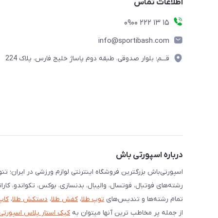
اطلاعات تماس
15 13 222 0900
info@sportibash.com
قـــم؛ بلوار صدوقی، طبقه دوم پاساژ خلیج فارس، پلاک 224
درباره اسپورتی باش
اسپورتی‌باش بزرگترین فروشگاه اینترنتی لوازم ورزشی در ایران؛ ت
رشته‌های فوتبال، فوتسال، والیبال، بدنسازی، بوکس، تکواندو، کارا
تمام رشته‌ها و تندیس‌های
توپ طلا
،
کفش طلا
،
دستکش طلا
،
کاپ
از جمله پر مخاطب ترین آنها میتوان به
کیک استار پلاس اسپورتی