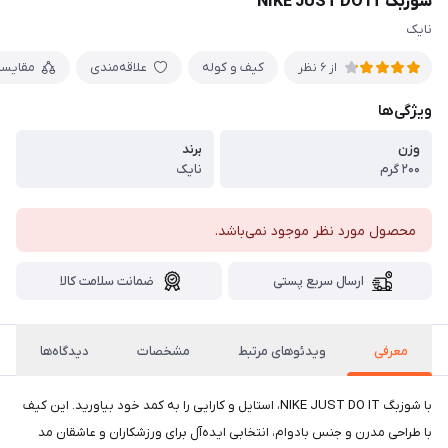
شوزبگ NIKE JUST DO IT
نایک
کیف و کوله
علاقه‌مندی
مقایس
از 6 نظر
ویژگی‌ها
وزن
برند
۲۰۰ گرم
نایک
محصول مورد نظر موجود نمی‌باشد.
ارسال سریع پستی
ضمانت سلامت کالا
معرفی
ویدئوهای مرتبط
مشخصات
دیدگاه‌ها
با شوزبگ NIKE JUST DO IT، استایل و کارایی را به کمد خود بیاورید. این کیف
با طراحی مدرن و جنس بادوام، انتخابی ایده‌آل برای ورزشکاران و عاشقان مد