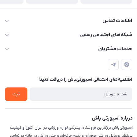
اطلاعات تماس
15 13 222 0900
شبکه‌های اجتماعی رسمی
info@sportibash.com
کانال آپارات
خدمات مشتریان
قـــم؛ بلوار صدوقی، طبقه دوم پاساژ خلیج فارس، پلاک 224
کانال سروش
درخواست پشتیبانی جدید
مشاهده لیست تیکت‌ها
اطلاعیه‌های احتمالی اسپورتی‌باش را دریافت کنید!
لیست کد رهگیری پستی
شرایط بازگردانی کالا
ثبت
درخواست مرجوعی کالا
دانلود اپلیکیشن اندروید
درباره اسپورتی باش
اسپورتی‌باش بزرگترین فروشگاه اینترنتی لوازم ورزشی در ایران؛ تنوع و کیفیت
بی‌نظیر وسایل ورزشی حرفه‌ای و نیمه حرفه‌ای و حتی ورزش در خانه در تمامی