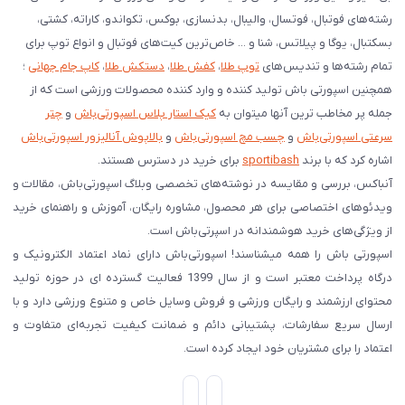
رشته‌های فوتبال، فوتسال، والیبال، بدنسازی، بوکس، تکواندو، کاراته، کشتی،
بسکتبال، یوگا و پیلاتس، شنا و ... خاص‌ترین کیت‌های فوتبال و انواع توپ برای
تمام رشته‌ها و تندیس‌های
توپ طلا
،
کفش طلا
،
دستکش طلا
،
کاپ جام جهانی
؛
همچنین اسپورتی باش تولید کننده و وارد کننده محصولات ورزشی است که از
جمله پر مخاطب ترین آنها میتوان به
کیک استار پلاس اسپورتی‌باش
و
چتر
سرعتی اسپورتی‌باش
و
چسب مچ اسپورتی‌باش
و
بالاپوش آنالیزور اسپورتی‌باش
اشاره کرد که با برند
sportibash
برای خرید در دسترس هستند.
آنباکس، بررسی‌ و مقایسه در نوشته‌های تخصصی وبلاگ اسپورتی‌باش، مقالات و
ویدئوهای اختصاصی برای هر محصول، مشاوره رایگان، آموزش و راهنمای خرید
از ویژگی‌های خرید هوشمندانه در اسپرتی‌باش است.
اسپورتی‌ باش را همه میشناسند! اسپورتی‌باش دارای نماد اعتماد الکترونیک و
درگاه پرداخت معتبر است و از سال 1399 فعالیت گسترده ای در حوزه تولید
محتوای ارزشمند و رایگان ورزشی و فروش وسایل خاص و متنوع ورزشی دارد و با
ارسال سریع سفارشات، پشتیبانی دائم و ضمانت کیفیت تجربه‌ای متفاوت و
اعتماد را برای مشتریان خود ایجاد کرده است.