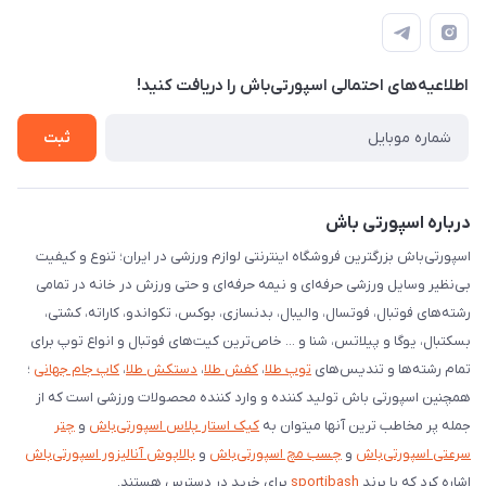
قـــم؛ بلوار صدوقی، طبقه دوم پاساژ خلیج فارس، پلاک 224
کانال سروش
درخواست پشتیبانی جدید
مشاهده لیست تیکت‌ها
اطلاعیه‌های احتمالی اسپورتی‌باش را دریافت کنید!
لیست کد رهگیری پستی
شرایط بازگردانی کالا
ثبت
درخواست مرجوعی کالا
دانلود اپلیکیشن اندروید
درباره اسپورتی باش
اسپورتی‌باش بزرگترین فروشگاه اینترنتی لوازم ورزشی در ایران؛ تنوع و کیفیت
بی‌نظیر وسایل ورزشی حرفه‌ای و نیمه حرفه‌ای و حتی ورزش در خانه در تمامی
رشته‌های فوتبال، فوتسال، والیبال، بدنسازی، بوکس، تکواندو، کاراته، کشتی،
بسکتبال، یوگا و پیلاتس، شنا و ... خاص‌ترین کیت‌های فوتبال و انواع توپ برای
تمام رشته‌ها و تندیس‌های
توپ طلا
،
کفش طلا
،
دستکش طلا
،
کاپ جام جهانی
؛
همچنین اسپورتی باش تولید کننده و وارد کننده محصولات ورزشی است که از
جمله پر مخاطب ترین آنها میتوان به
کیک استار پلاس اسپورتی‌باش
و
چتر
سرعتی اسپورتی‌باش
و
چسب مچ اسپورتی‌باش
و
بالاپوش آنالیزور اسپورتی‌باش
اشاره کرد که با برند
sportibash
برای خرید در دسترس هستند.