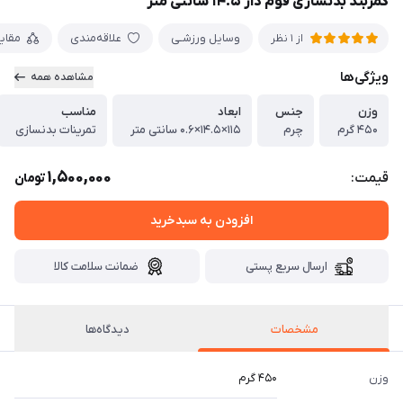
کمربند بدنسازی فوم دار ۱۴.۵ سانتی متر
وسایل ورزشـی
علاقه‌مندی
مقای
از 1 نظر
ویژگی‌ها
مشاهده همه
وزن
جنس
ابعاد
مناسب
۴۵۰ گرم
چرم
۱۱۵×۱۴.۵×۰.۶ سانتی متر
تمرینات بدنسازی
1,500,000
قیمت:
تومان
افزودن به سبدخرید
ارسال سریع پستی
ضمانت سلامت کالا
مشخصات
دیدگاه‌ها
وزن
۴۵۰ گرم