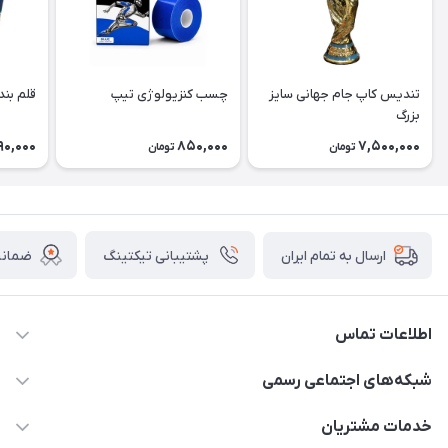
تندیس کاپ جام جهانی سایز
چسب کنزیولوژی تیپ
قلم بند
بزرگ
90,000
850,000
7,500,000
تومان
تومان
پشتیبانی تیکتینگ
ضمانت
ارسال به تمام ایران
اطلاعات تماس
15 13 222 0900
شبکه‌های اجتماعی رسمی
info@sportibash.com
کانال آپارات
خدمات مشتریان