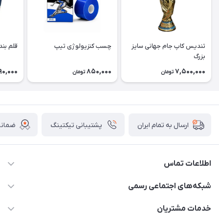
تندیس کاپ جام جهانی سایز
چسب کنزیولوژی تیپ
قلم بند
بزرگ
90,000
850,000
7,500,000
تومان
تومان
پشتیبانی تیکتینگ
ضمانت
ارسال به تمام ایران
اطلاعات تماس
15 13 222 0900
شبکه‌های اجتماعی رسمی
info@sportibash.com
کانال آپارات
خدمات مشتریان