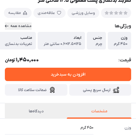
کمربند بدنسازی پشت معمولی ۱۲.۵ سانتی متر
وسایل ورزشـی
علاقه‌مندی
مقایسه
ویژگی‌ها
مشاهده همه
وزن
جنس
ابعاد
مناسب
۴۵۰ گرم
چرم
۱۲۵×۱۲.۵×۰.۶ سانتی متر
تمرینات بدنسازی
1,450,000
قیمت:
تومان
افزودن به سبدخرید
ارسال سریع پستی
ضمانت سلامت کالا
مشخصات
دیدگاه‌ها
وزن
۴۵۰ گرم