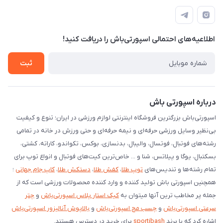
قـــم؛ بلوار صدوقی، طبقه دوم پاساژ خلیج فارس، پلاک 224
کانال سروش
درخواست پشتیبانی جدید
مشاهده لیست تیکت‌ها
اطلاعیه‌های احتمالی اسپورتی‌باش را دریافت کنید!
لیست کد رهگیری پستی
شرایط بازگردانی کالا
ثبت
درخواست مرجوعی کالا
دانلود اپلیکیشن اندروید
درباره اسپورتی باش
اسپورتی‌باش بزرگترین فروشگاه اینترنتی لوازم ورزشی در ایران؛ تنوع و کیفیت
بی‌نظیر وسایل ورزشی حرفه‌ای و نیمه حرفه‌ای و حتی ورزش در خانه در تمامی
رشته‌های فوتبال، فوتسال، والیبال، بدنسازی، بوکس، تکواندو، کاراته، کشتی،
بسکتبال، یوگا و پیلاتس، شنا و ... خاص‌ترین کیت‌های فوتبال و انواع توپ برای
تمام رشته‌ها و تندیس‌های
توپ طلا
،
کفش طلا
،
دستکش طلا
،
کاپ جام جهانی
؛
همچنین اسپورتی باش تولید کننده و وارد کننده محصولات ورزشی است که از
جمله پر مخاطب ترین آنها میتوان به
کیک استار پلاس اسپورتی‌باش
و
چتر
سرعتی اسپورتی‌باش
و
چسب مچ اسپورتی‌باش
و
بالاپوش آنالیزور اسپورتی‌باش
اشاره کرد که با برند
sportibash
برای خرید در دسترس هستند.