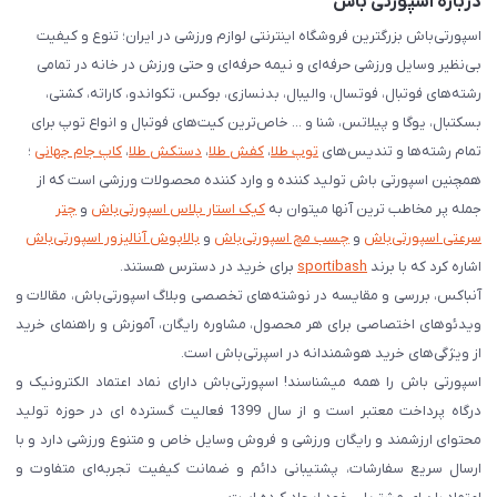
درباره اسپورتی باش
اسپورتی‌باش بزرگترین فروشگاه اینترنتی لوازم ورزشی در ایران؛ تنوع و کیفیت
بی‌نظیر وسایل ورزشی حرفه‌ای و نیمه حرفه‌ای و حتی ورزش در خانه در تمامی
رشته‌های فوتبال، فوتسال، والیبال، بدنسازی، بوکس، تکواندو، کاراته، کشتی،
بسکتبال، یوگا و پیلاتس، شنا و ... خاص‌ترین کیت‌های فوتبال و انواع توپ برای
تمام رشته‌ها و تندیس‌های
توپ طلا
،
کفش طلا
،
دستکش طلا
،
کاپ جام جهانی
؛
همچنین اسپورتی باش تولید کننده و وارد کننده محصولات ورزشی است که از
جمله پر مخاطب ترین آنها میتوان به
کیک استار پلاس اسپورتی‌باش
و
چتر
سرعتی اسپورتی‌باش
و
چسب مچ اسپورتی‌باش
و
بالاپوش آنالیزور اسپورتی‌باش
اشاره کرد که با برند
sportibash
برای خرید در دسترس هستند.
آنباکس، بررسی‌ و مقایسه در نوشته‌های تخصصی وبلاگ اسپورتی‌باش، مقالات و
ویدئوهای اختصاصی برای هر محصول، مشاوره رایگان، آموزش و راهنمای خرید
از ویژگی‌های خرید هوشمندانه در اسپرتی‌باش است.
اسپورتی‌ باش را همه میشناسند! اسپورتی‌باش دارای نماد اعتماد الکترونیک و
درگاه پرداخت معتبر است و از سال 1399 فعالیت گسترده ای در حوزه تولید
محتوای ارزشمند و رایگان ورزشی و فروش وسایل خاص و متنوع ورزشی دارد و با
ارسال سریع سفارشات، پشتیبانی دائم و ضمانت کیفیت تجربه‌ای متفاوت و