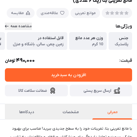
مانع تمرینی بتا (پک ۶ عددی)
موانع تمرینی
علاقه‌مندی
مقایسه
ویژگی‌ها
مشاهده همه
جنس
وزن هر عدد مانع
قابل استفاده در
ر
پلاستیک
10 گرم
زمین چمن، سالن، باشگاه و منزل
ق
490,000
قیمت:
تومان
افزودن به سبدخرید
ارسال سریع پستی
ضمانت سلامت کالا
معرفی
مشخصات
دیدگاه‌ها
با مانع تمرینی بتا، تمرینات خود را به سطح جدیدی ببرید! مناسب برای بهبود
چابکی، سرعت و تعادل؛ ایده‌آل برای ورزشکاران حرفه‌ای و علاقمندان به تناسب