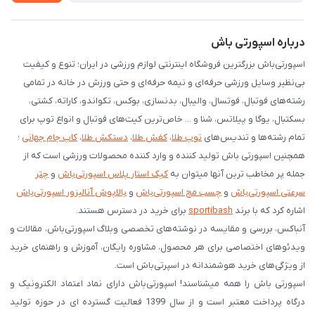
درخواست مرجوعی کالا
دانلود اپلیکیشن اندروید
درباره اسپورتی باش
اسپورتی‌باش بزرگترین فروشگاه اینترنتی لوازم ورزشی در ایران؛ تنوع و کیفیت
بی‌نظیر وسایل ورزشی حرفه‌ای و نیمه حرفه‌ای و حتی ورزش در خانه در تمامی
رشته‌های فوتبال، فوتسال، والیبال، بدنسازی، بوکس، تکواندو، کاراته، کشتی،
بسکتبال، یوگا و پیلاتس، شنا و ... خاص‌ترین کیت‌های فوتبال و انواع توپ برای
تمام رشته‌ها و تندیس‌های
توپ طلا
،
کفش طلا
،
دستکش طلا
،
کاپ جام جهانی
؛
همچنین اسپورتی باش تولید کننده و وارد کننده محصولات ورزشی است که از
جمله پر مخاطب ترین آنها میتوان به
کیک استار پلاس اسپورتی‌باش
و
چتر
سرعتی اسپورتی‌باش
و
چسب مچ اسپورتی‌باش
و
بالاپوش آنالیزور اسپورتی‌باش
اشاره کرد که با برند
sportibash
برای خرید در دسترس هستند.
آنباکس، بررسی‌ و مقایسه در نوشته‌های تخصصی وبلاگ اسپورتی‌باش، مقالات و
ویدئوهای اختصاصی برای هر محصول، مشاوره رایگان، آموزش و راهنمای خرید
از ویژگی‌های خرید هوشمندانه در اسپرتی‌باش است.
اسپورتی‌ باش را همه میشناسند! اسپورتی‌باش دارای نماد اعتماد الکترونیک و
درگاه پرداخت معتبر است و از سال 1399 فعالیت گسترده ای در حوزه تولید