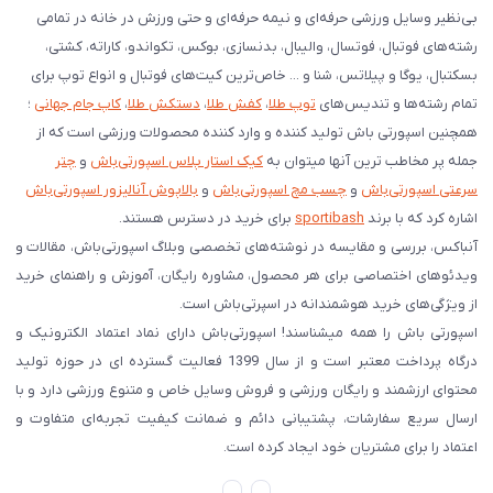
بی‌نظیر وسایل ورزشی حرفه‌ای و نیمه حرفه‌ای و حتی ورزش در خانه در تمامی
رشته‌های فوتبال، فوتسال، والیبال، بدنسازی، بوکس، تکواندو، کاراته، کشتی،
بسکتبال، یوگا و پیلاتس، شنا و ... خاص‌ترین کیت‌های فوتبال و انواع توپ برای
تمام رشته‌ها و تندیس‌های
توپ طلا
،
کفش طلا
،
دستکش طلا
،
کاپ جام جهانی
؛
همچنین اسپورتی باش تولید کننده و وارد کننده محصولات ورزشی است که از
جمله پر مخاطب ترین آنها میتوان به
کیک استار پلاس اسپورتی‌باش
و
چتر
سرعتی اسپورتی‌باش
و
چسب مچ اسپورتی‌باش
و
بالاپوش آنالیزور اسپورتی‌باش
اشاره کرد که با برند
sportibash
برای خرید در دسترس هستند.
آنباکس، بررسی‌ و مقایسه در نوشته‌های تخصصی وبلاگ اسپورتی‌باش، مقالات و
ویدئوهای اختصاصی برای هر محصول، مشاوره رایگان، آموزش و راهنمای خرید
از ویژگی‌های خرید هوشمندانه در اسپرتی‌باش است.
اسپورتی‌ باش را همه میشناسند! اسپورتی‌باش دارای نماد اعتماد الکترونیک و
درگاه پرداخت معتبر است و از سال 1399 فعالیت گسترده ای در حوزه تولید
محتوای ارزشمند و رایگان ورزشی و فروش وسایل خاص و متنوع ورزشی دارد و با
ارسال سریع سفارشات، پشتیبانی دائم و ضمانت کیفیت تجربه‌ای متفاوت و
اعتماد را برای مشتریان خود ایجاد کرده است.