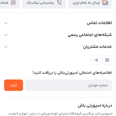
پشتیبانی تیکتینگ
ضمانت
ارسال به تمام ایران
اطلاعات تماس
15 13 222 0900
شبکه‌های اجتماعی رسمی
info@sportibash.com
کانال آپارات
خدمات مشتریان
قـــم؛ بلوار صدوقی، طبقه دوم پاساژ خلیج فارس، پلاک 224
کانال سروش
درخواست پشتیبانی جدید
مشاهده لیست تیکت‌ها
اطلاعیه‌های احتمالی اسپورتی‌باش را دریافت کنید!
لیست کد رهگیری پستی
شرایط بازگردانی کالا
ثبت
درخواست مرجوعی کالا
دانلود اپلیکیشن اندروید
درباره اسپورتی باش
اسپورتی‌باش بزرگترین فروشگاه اینترنتی لوازم ورزشی در ایران؛ تنوع و کیفیت