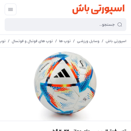
اسپورتی باش
/
وسایل ورزشـی
/
توپ ها
/
توپ های فوتبال و فوتسال
/
توپ ف