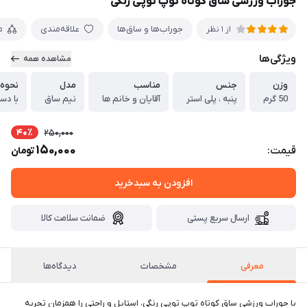
جوراب ورزشی ساق کوتاه توپ توپی رنگی
جوراب‌ها و ساق‌ها
علاقه‌مندی
م
از 1 نظر
ویژگی‌ها
مشاهده همه
وزن
جنس
مناسب
مدل
نحوه
50 گرم
پنبه ، پلی استر
آقایان و خانم ها
نیم ساق
با دس
40٪
250,000
150,000
قیمت:
تومان
افزودن به سبدخرید
ارسال سریع پستی
ضمانت سلامت کالا
معرفی
مشخصات
دیدگاه‌ها
با جوراب ورزشی ساق کوتاه توپ توپی رنگی، استایل و راحتی را همزمان تجربه