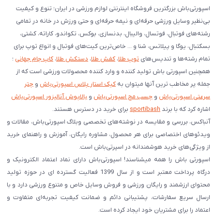
اسپورتی‌باش بزرگترین فروشگاه اینترنتی لوازم ورزشی در ایران؛ تنوع و کیفیت
بی‌نظیر وسایل ورزشی حرفه‌ای و نیمه حرفه‌ای و حتی ورزش در خانه در تمامی
رشته‌های فوتبال، فوتسال، والیبال، بدنسازی، بوکس، تکواندو، کاراته، کشتی،
بسکتبال، یوگا و پیلاتس، شنا و ... خاص‌ترین کیت‌های فوتبال و انواع توپ برای
تمام رشته‌ها و تندیس‌های
توپ طلا
،
کفش طلا
،
دستکش طلا
،
کاپ جام جهانی
؛
همچنین اسپورتی باش تولید کننده و وارد کننده محصولات ورزشی است که از
جمله پر مخاطب ترین آنها میتوان به
کیک استار پلاس اسپورتی‌باش
و
چتر
سرعتی اسپورتی‌باش
و
چسب مچ اسپورتی‌باش
و
بالاپوش آنالیزور اسپورتی‌باش
اشاره کرد که با برند
sportibash
برای خرید در دسترس هستند.
آنباکس، بررسی‌ و مقایسه در نوشته‌های تخصصی وبلاگ اسپورتی‌باش، مقالات و
ویدئوهای اختصاصی برای هر محصول، مشاوره رایگان، آموزش و راهنمای خرید
از ویژگی‌های خرید هوشمندانه در اسپرتی‌باش است.
اسپورتی‌ باش را همه میشناسند! اسپورتی‌باش دارای نماد اعتماد الکترونیک و
درگاه پرداخت معتبر است و از سال 1399 فعالیت گسترده ای در حوزه تولید
محتوای ارزشمند و رایگان ورزشی و فروش وسایل خاص و متنوع ورزشی دارد و با
ارسال سریع سفارشات، پشتیبانی دائم و ضمانت کیفیت تجربه‌ای متفاوت و
اعتماد را برای مشتریان خود ایجاد کرده است.